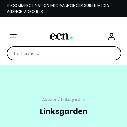
Aller
E-COMMERCE NATION MEDIA
ANNONCER SUR LE MEDIA
au
AGENCE VIDEO B2B
contenu
Accueil
/
Linksgarden
Linksgarden