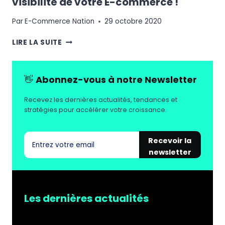
visibilité de votre E-commerce !
Par
E-Commerce Nation
29 octobre 2020
SEO
LIRE LA SUITE
GARDEN
PARTY
:
👋
Abonnez-vous à notre Newsletter
AMÉLIOREZ
LA
Recevez les dernières actualités, tendances et
VISIBILITÉ
stratégies pour accélérer votre croissance.
DE
VOTRE
E-
Recevoir la
COMMERCE
newsletter
!
Les dernières actualités