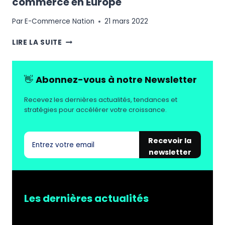
commerce en Europe
Par
E-Commerce Nation
21 mars 2022
ETUDE
LIRE LA SUITE
:
L’ÉTAT
DE
👋
Abonnez-vous à notre Newsletter
LA
FRAUDE
Recevez les dernières actualités, tendances et
DANS
stratégies pour accélérer votre croissance.
LE
E-
COMMERCE
Recevoir la
EN
newsletter
EUROPE
Les dernières actualités