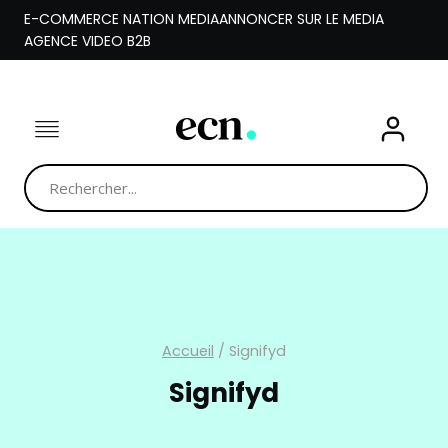
Aller
E-COMMERCE NATION MEDIA
ANNONCER SUR LE MEDIA
au
AGENCE VIDEO B2B
contenu
Accueil
/
Signifyd
Signifyd