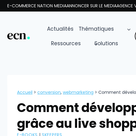
Aller
E-COMMERCE NATION MEDIA
ANNONCER SUR LE MEDIA
AGENCE V
au
contenu
Actualités
Thématiques
Ressources
Solutions
Accueil
>
conversion
,
webmarketing
>
Comment dévelop
Comment développ
grâce au live shopp
E-BOOKS
|
SKEEPERS