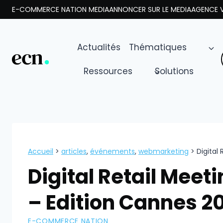
Aller
E-COMMERCE NATION MEDIA
ANNONCER SUR LE MEDIA
AGENCE V
au
contenu
Actualités
Thématiques
Ressources
Solutions
Accueil
>
articles
,
événements
,
webmarketing
>
Digital
Digital Retail Mee
– Edition Cannes 2
E-COMMERCE NATION