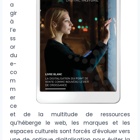
a
gir
à
l’e
ss
or
du
e-
co
m
m
er
ce
et de la multitude de ressources
qu’héberge le web, les marques et les
espaces culturels sont forcés d’évoluer vers
une de optique digitalisation pour éviter la