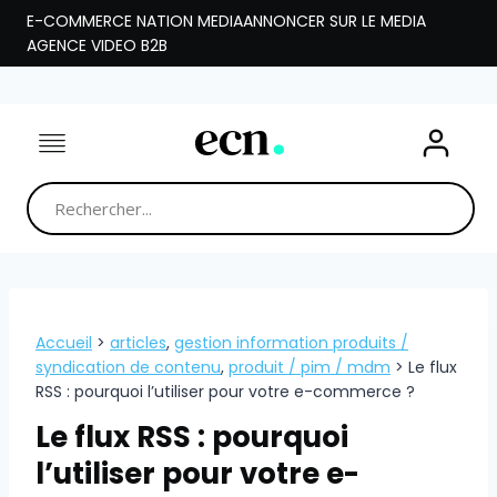
Aller
E-COMMERCE NATION MEDIA
ANNONCER SUR LE MEDIA
au
AGENCE VIDEO B2B
contenu
Accueil
>
articles
,
gestion information produits /
syndication de contenu
,
produit / pim / mdm
>
Le flux
RSS : pourquoi l’utiliser pour votre e-commerce ?
Le flux RSS : pourquoi
l’utiliser pour votre e-