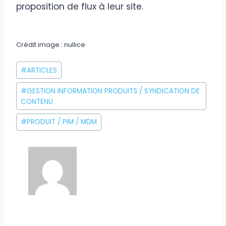
proposition de flux à leur site.
Crédit image : nullice
Étiquettes
#
ARTICLES
de
la
#
GESTION INFORMATION PRODUITS / SYNDICATION DE
CONTENU
publication :
#
PRODUIT / PIM / MDM