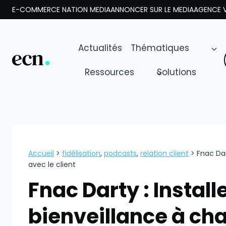
Aller
E-COMMERCE NATION MEDIA
ANNONCER SUR LE MEDIA
AGENCE V
au
contenu
Actualités
Thématiques
Ressources
Solutions
Accueil
>
fidélisation
,
podcasts
,
relation client
>
Fnac Dar
avec le client
Fnac Darty : Install
bienveillance à ch