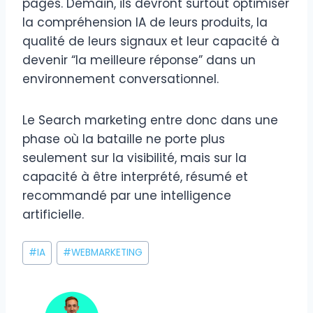
pages. Demain, ils devront surtout optimiser
la compréhension IA de leurs produits, la
qualité de leurs signaux et leur capacité à
devenir “la meilleure réponse” dans un
environnement conversationnel.
Le Search marketing entre donc dans une
phase où la bataille ne porte plus
seulement sur la visibilité, mais sur la
capacité à être interprété, résumé et
recommandé par une intelligence
artificielle.
Étiquettes
#
IA
#
WEBMARKETING
de
la
publication :