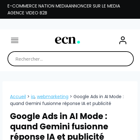
Aller
E-COMMERCE NATION MEDIA
ANNONCER SUR LE MEDIA
au
AGENCE VIDEO B2B
contenu
Accueil
>
ia
,
webmarketing
>
Google Ads in AI Mode :
quand Gemini fusionne réponse IA et publicité
Google Ads in AI Mode :
quand Gemini fusionne
réponse IA et publicité