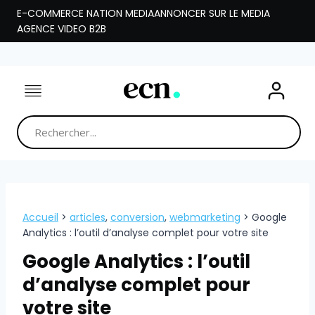
Aller
E-COMMERCE NATION MEDIA
ANNONCER SUR LE MEDIA
au
AGENCE VIDEO B2B
contenu
Accueil
>
articles
,
conversion
,
webmarketing
>
Google
Analytics : l’outil d’analyse complet pour votre site
Google Analytics : l’outil
d’analyse complet pour
votre site