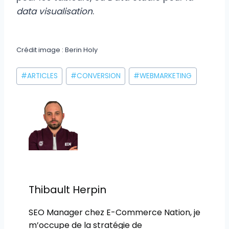
data visualisation
.
Crédit image : Berin Holy
Étiquettes
#
ARTICLES
#
CONVERSION
#
WEBMARKETING
de
la
publication :
Thibault Herpin
SEO Manager chez E-Commerce Nation, je
m’occupe de la stratégie de