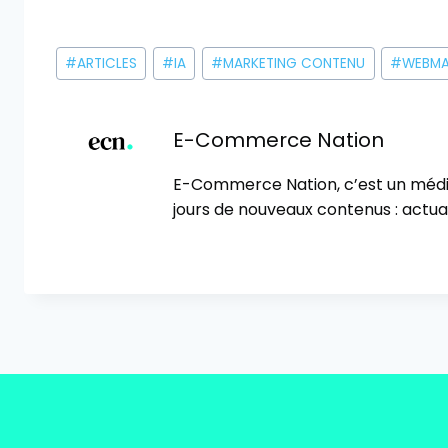
Étiquettes
#
ARTICLES
#
IA
#
MARKETING CONTENU
#
WEBMA
de
la
publication :
E-Commerce Nation
E-Commerce Nation, c’est un méd
jours de nouveaux contenus : actual