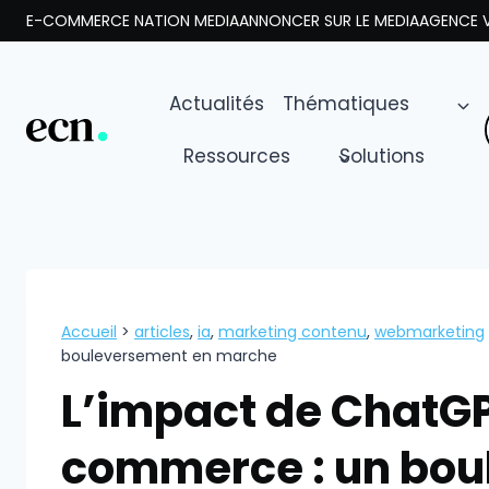
Aller
E-COMMERCE NATION MEDIA
ANNONCER SUR LE MEDIA
AGENCE V
au
contenu
Actualités
Thématiques
Ressources
Solutions
Accueil
>
articles
,
ia
,
marketing contenu
,
webmarketing
bouleversement en marche
L’impact de ChatGP
commerce : un bou