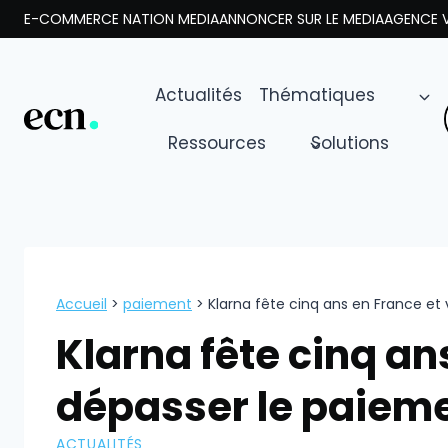
Aller
E-COMMERCE NATION MEDIA
ANNONCER SUR LE MEDIA
AGENCE V
au
contenu
Actualités
Thématiques
Ressources
Solutions
Accueil
>
paiement
>
Klarna fête cinq ans en France et
Klarna fête cinq an
dépasser le paieme
ACTUALITÉS