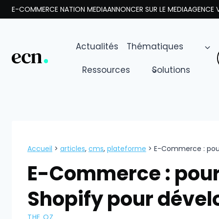
Aller
E-COMMERCE NATION MEDIA
ANNONCER SUR LE MEDIA
AGENCE V
au
contenu
Actualités
Thématiques
Ressources
Solutions
Accueil
>
articles
,
cms
,
plateforme
>
E-Commerce : pourq
E-Commerce : pour
Shopify pour dévelo
THE OZ