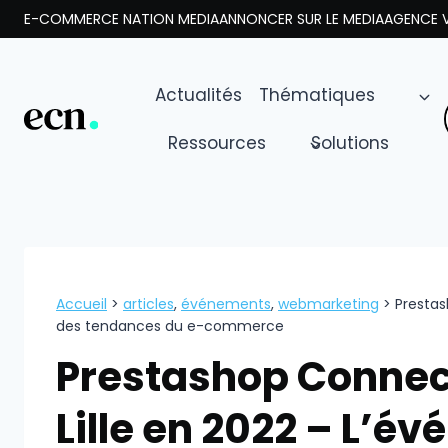
Aller
E-COMMERCE NATION MEDIA
ANNONCER SUR LE MEDIA
AGENCE V
au
contenu
Actualités
Thématiques
Ressources
Solutions
Accueil
>
articles
,
événements
,
webmarketing
>
Prestas
des tendances du e-commerce
Prestashop Connect
Lille en 2022 – L’é