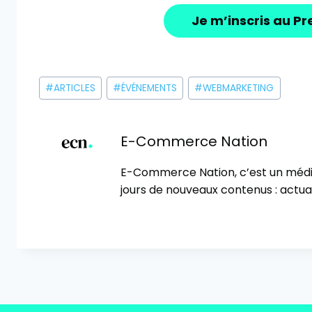
Je m’inscris au Pr
Étiquettes
#
ARTICLES
#
ÉVÉNEMENTS
#
WEBMARKETING
de
la
publication :
E-Commerce Nation
E-Commerce Nation, c’est un méd
jours de nouveaux contenus : actual