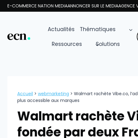
Aller
E-COMMERCE NATION MEDIA
ANNONCER SUR LE MEDIA
AGENCE V
au
contenu
Actualités
Thématiques
Ressources
Solutions
Accueil
>
webmarketing
>
Walmart rachète Vibe.co, l’a
plus accessible aux marques
Walmart rachète Vi
fondée par deux Fr