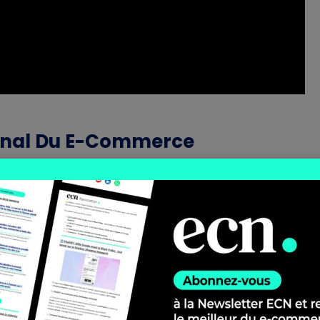
urnal Du E-Commerce
s permet de revenir sur la stratégie initiale de
ion de souveraineté européenne ainsi que les
uxième actualité
qui nous permet de revenir sur
 e-commerce, d’abord en novembre 2025 en
nt de réaliser un focus sur la France, aves une