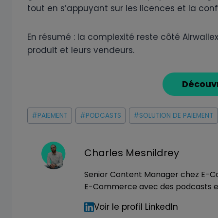
tout en s’appuyant sur les licences et la con
En résumé : la complexité reste côté Airwalle
produit et leurs vendeurs.
Découvr
Étiquettes
#
PAIEMENT
#
PODCASTS
#
SOLUTION DE PAIEMENT
de
la
publication :
Charles Mesnildrey
Senior Content Manager chez E-Co
E-Commerce avec des podcasts et 
Voir le profil LinkedIn