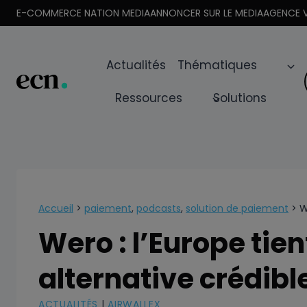
Aller
E-COMMERCE NATION MEDIA
ANNONCER SUR LE MEDIA
AGENCE V
au
contenu
Actualités
Thématiques
Ressources
Solutions
Accueil
>
paiement
,
podcasts
,
solution de paiement
>
W
Wero : l’Europe tien
alternative crédible
ACTUALITÉS
|
AIRWALLEX