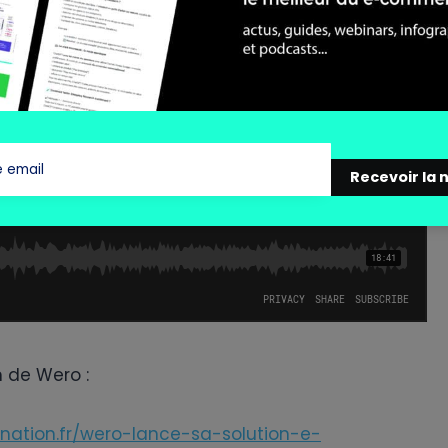
 nous projeter quant à l’avenir de Wero en
Recevoir la 
n de Wero :
ation.fr/wero-lance-sa-solution-e-