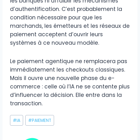
les banques ni affaiblir les mécanismes
d’authentification. C’est probablement la
condition nécessaire pour que les
marchands, les émetteurs et les réseaux de
paiement acceptent d’ouvrir leurs
systèmes à ce nouveau modèle.
Le paiement agentique ne remplacera pas
immédiatement les checkouts classiques.
Mais il ouvre une nouvelle phase du e-
commerce : celle où l’IA ne se contente plus
d’influencer la décision. Elle entre dans la
transaction.
Étiquettes
#
IA
#
PAIEMENT
de
la