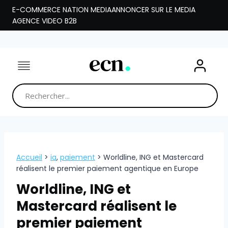
Aller
E-COMMERCE NATION MEDIA
ANNONCER SUR LE MEDIA
au
AGENCE VIDEO B2B
contenu
Accueil
>
ia
,
paiement
>
Worldline, ING et Mastercard
réalisent le premier paiement agentique en Europe
Worldline, ING et
Mastercard réalisent le
premier paiement