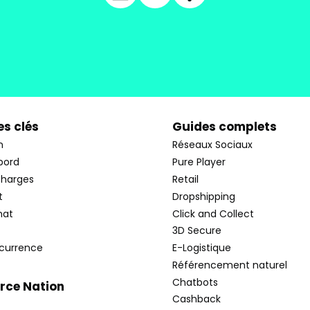
s clés
Guides complets
n
Réseaux Sociaux
bord
Pure Player
charges
Retail
t
Dropshipping
hat
Click and Collect
3D Secure
currence
E-Logistique
Référencement naturel
Chatbots
ce Nation
Cashback