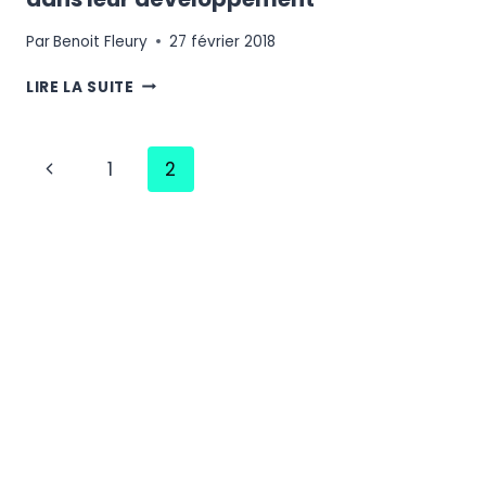
Par
Benoit Fleury
27 février 2018
LES
LIRE LA SUITE
INFLUENCEURS
AU
SERVICE
Navigation
Page
1
2
DES
MARQUES
de
précédente
DANS
LEUR
page
DÉVELOPPEMENT