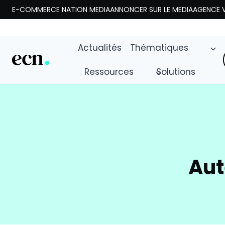
Aller
E-COMMERCE NATION MEDIA
ANNONCER SUR LE MEDIA
AGENCE V
au
contenu
Actualités
Thématiques
Ressources
Solutions
Aut