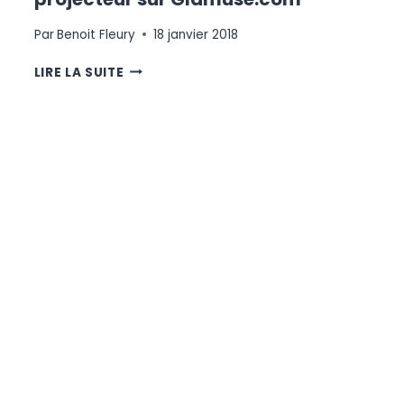
Par
Benoit Fleury
18 janvier 2018
SUCCESS
LIRE LA SUITE
STORY
DANS
LA
LINGERIE
FÉMININE
:
PROJECTEUR
SUR
GLAMUSE.COM