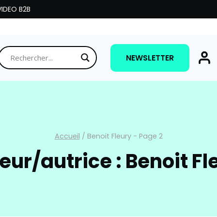
IDEO B2B
NEWSLETTER
Accueil
/
Benoit Fleury
- Page 2
eur/autrice : Benoit Fl