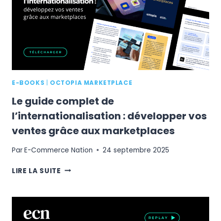
MÉTHODE
D’UN
JOUR
AILLEURS
E-BOOKS
|
OCTOPIA MARKETPLACE
Le guide complet de
l’internationalisation : développer vos
ventes grâce aux marketplaces
Par
E-Commerce Nation
24 septembre 2025
LE
LIRE LA SUITE
GUIDE
COMPLET
DE
L’INTERNATIONALISATION
: