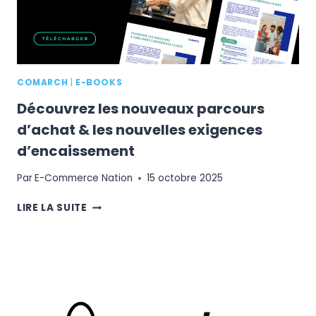
SUR
LES
IA
?
COMARCH
|
E-BOOKS
Découvrez les nouveaux parcours
d’achat & les nouvelles exigences
d’encaissement
Par
E-Commerce Nation
15 octobre 2025
DÉCOUVREZ
LIRE LA SUITE
LES
NOUVEAUX
PARCOURS
D’ACHAT
&
LES
NOUVELLES