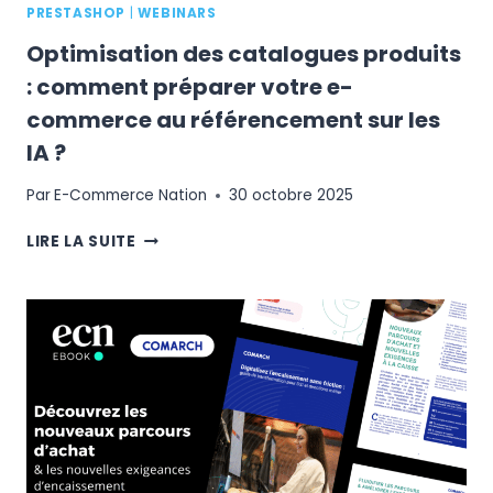
PRESTASHOP
|
WEBINARS
Optimisation des catalogues produits
: comment préparer votre e-
commerce au référencement sur les
IA ?
Par
E-Commerce Nation
30 octobre 2025
OPTIMISATION
LIRE LA SUITE
DES
CATALOGUES
PRODUITS
:
COMMENT
PRÉPARER
VOTRE
E-
COMMERCE
AU
RÉFÉRENCEMENT