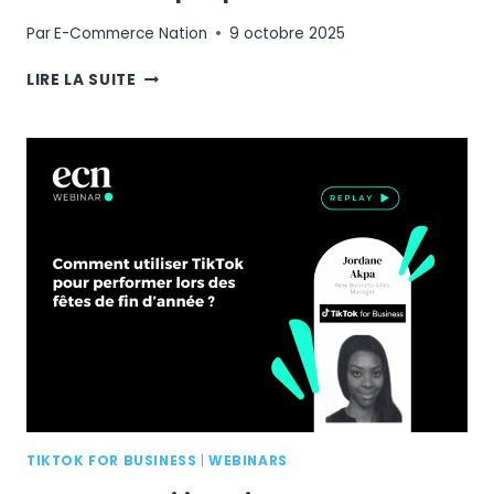
Par
E-Commerce Nation
9 octobre 2025
CONVERSION
LIRE LA SUITE
E-
COMMERCE
:
DE
LA
PREMIÈRE
IMPRESSION
AU
PAIEMENT,
COMMENT
NE
PAS
PERDRE
VOS
CLIENTS
?
TIKTOK FOR BUSINESS
|
WEBINARS