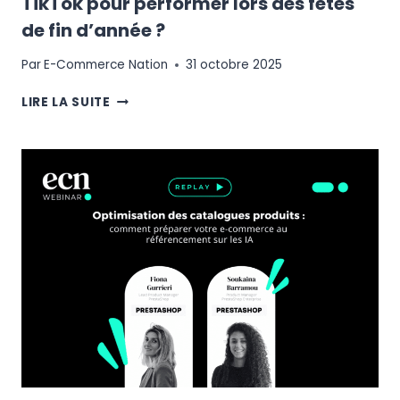
TikTok pour performer lors des fêtes
de fin d’année ?
Par
E-Commerce Nation
31 octobre 2025
GUIDE
LIRE LA SUITE
PRATIQUE
:
COMMENT
UTILISER
TIKTOK
POUR
PERFORMER
LORS
DES
FÊTES
DE
FIN
D’ANNÉE
?