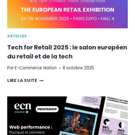
DU
E-
COMMERCE
PAR
GUTENBR
ARTICLES
Tech for Retail 2025 : le salon européen
du retail et de la tech
Par
E-Commerce Nation
8 octobre 2025
TECH
LIRE LA SUITE
FOR
RETAIL
2025
:
LE
SALON
EUROPÉEN
DU