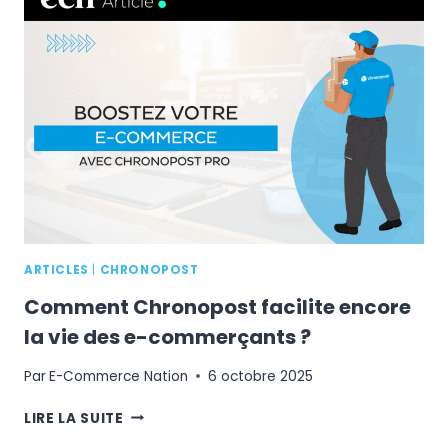
ET
COMMENT
OPTIMISER
LA
VITESSE
DE
CHARGEMENT
DE
VOTRE
SITE
E-
COMMERCE
?
ARTICLES
|
CHRONOPOST
Comment Chronopost facilite encore
la vie des e-commerçants ?
Par
E-Commerce Nation
6 octobre 2025
COMMENT
LIRE LA SUITE
CHRONOPOST