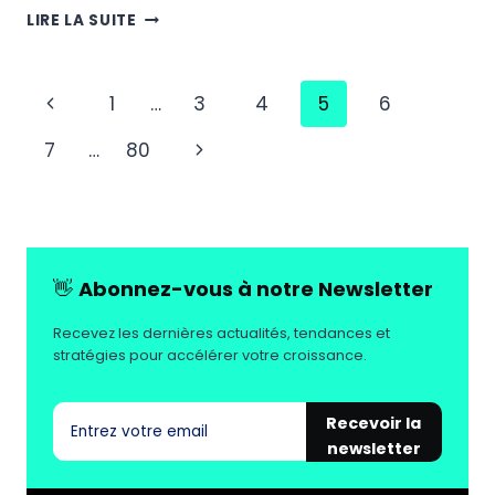
L’IA
LIRE LA SUITE
DANS
LA
LOGISTIQUE
Navigation
Page
1
…
3
4
5
6
:
L’INTÉGRATION
de
précédente
Page
7
…
80
CENTRÉE
page
SUR
suivante
L’HUMAIN
EST
LA
SEULE
👋
Abonnez-vous à notre Newsletter
VOIE
À
Recevez les dernières actualités, tendances et
SUIVRE
stratégies pour accélérer votre croissance.
Recevoir la
newsletter