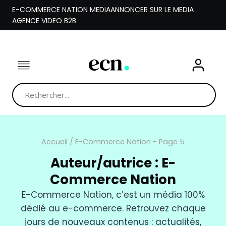
Aller
E-COMMERCE NATION MEDIA
ANNONCER SUR LE MEDIA
au
AGENCE VIDEO B2B
contenu
Accueil
/
E-Commerce Nation
- Page 5
Auteur/autrice : E-
Commerce Nation
E-Commerce Nation, c’est un média 100%
dédié au e-commerce. Retrouvez chaque
jours de nouveaux contenus : actualités,