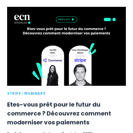
FACILITE
ENCORE
LA
VIE
DES
E-
COMMERÇANTS
?
STRIPE
|
WEBINARS
Etes-vous prêt pour le futur du
commerce ? Découvrez comment
moderniser vos paiements