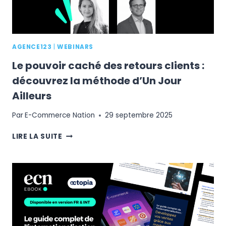
AGENCE123
|
WEBINARS
Le pouvoir caché des retours clients :
découvrez la méthode d’Un Jour
Ailleurs
Par
E-Commerce Nation
29 septembre 2025
LE
LIRE LA SUITE
POUVOIR
CACHÉ
DES
RETOURS
CLIENTS
:
DÉCOUVREZ
LA