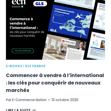
TRANSFORME
LA
CRÉATION
DE
VOS
FICHES
PRODUITS
EN
AVANTAGE
CONCURRENTIEL
E-BOOKS
|
GLS FRANCE
Commencer à vendre à l’international
: les clés pour conquérir de nouveaux
marchés
Par
E-Commerce Nation
13 octobre 2025
COMMENCER
LIRE LA SUITE