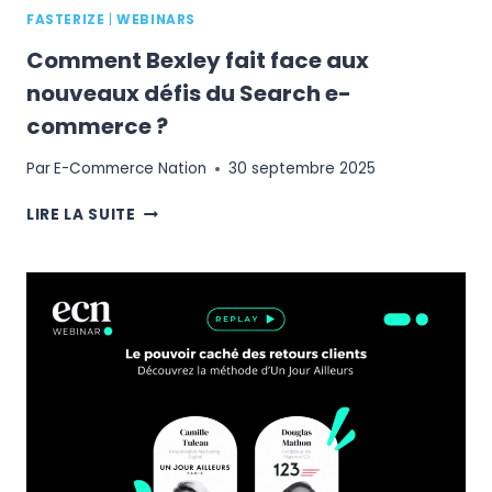
FASTERIZE
|
WEBINARS
Comment Bexley fait face aux
nouveaux défis du Search e-
commerce ?
Par
E-Commerce Nation
30 septembre 2025
COMMENT
LIRE LA SUITE
BEXLEY
FAIT
FACE
AUX
NOUVEAUX
DÉFIS
DU
SEARCH
E-
COMMERCE
?