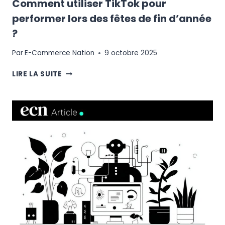
Comment utiliser TikTok pour
performer lors des fêtes de fin d’année
?
Par
E-Commerce Nation
9 octobre 2025
COMMENT
LIRE LA SUITE
UTILISER
TIKTOK
POUR
PERFORMER
LORS
DES
FÊTES
DE
FIN
D’ANNÉE
?