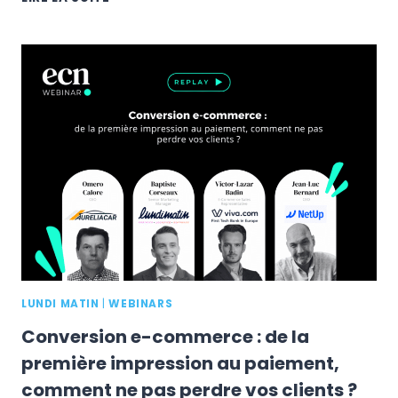
À
VENDRE
À
L’INTERNATIONAL
:
LES
CLÉS
POUR
CONQUÉRIR
DE
NOUVEAUX
MARCHÉS
LUNDI MATIN
|
WEBINARS
Conversion e-commerce : de la
première impression au paiement,
comment ne pas perdre vos clients ?