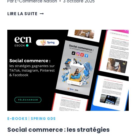
Par
E-Commerce Nation
3 octobre 2025
ETES-
LIRE LA SUITE
VOUS
PRÊT
POUR
LE
FUTUR
DU
COMMERCE
?
DÉCOUVREZ
COMMENT
MODERNISER
VOS
PAIEMENTS
E-BOOKS
|
SPRING GDS
Social commerce : les stratégies