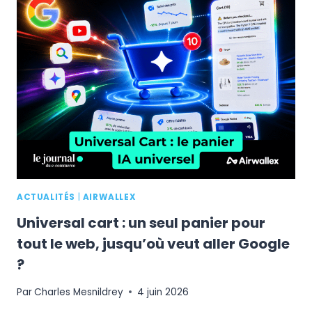
POUR
DOMINER
LA
MODE
EN
EUROPE
ACTUALITÉS
|
AIRWALLEX
Universal cart : un seul panier pour
tout le web, jusqu’où veut aller Google
?
Par
Charles Mesnildrey
4 juin 2026