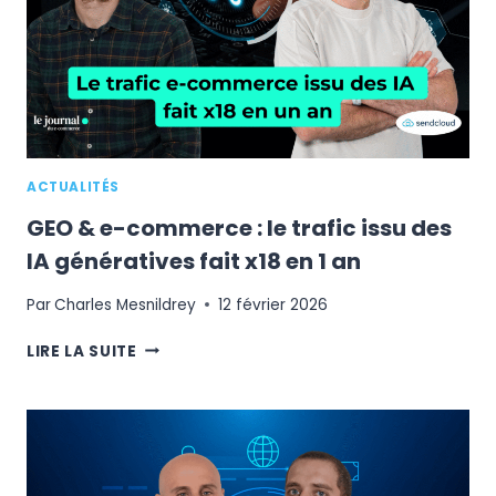
ET
LE
NOUVEAU
TOP
SITES
FEVAD
ACTUALITÉS
GEO & e-commerce : le trafic issu des
IA génératives fait x18 en 1 an
Par
Charles Mesnildrey
12 février 2026
GEO
LIRE LA SUITE
&
E-
COMMERCE
:
LE
TRAFIC