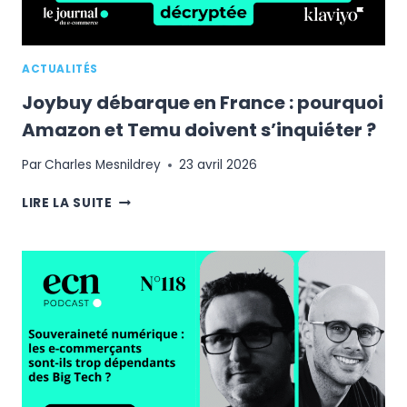
ACTUALITÉS
Joybuy débarque en France : pourquoi
Amazon et Temu doivent s’inquiéter ?
Par
Charles Mesnildrey
23 avril 2026
JOYBUY
LIRE LA SUITE
DÉBARQUE
EN
FRANCE
:
POURQUOI
AMAZON
ET
TEMU
DOIVENT
S’INQUIÉTER