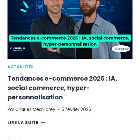
ISSU
DES
IA
GÉNÉRATIVES
FAIT
X18
EN
1
AN
ACTUALITÉS
Tendances e-commerce 2026 : IA,
social commerce, hyper-
personnalisation
Par
Charles Mesnildrey
5 février 2026
TENDANCES
LIRE LA SUITE
E-
COMMERCE