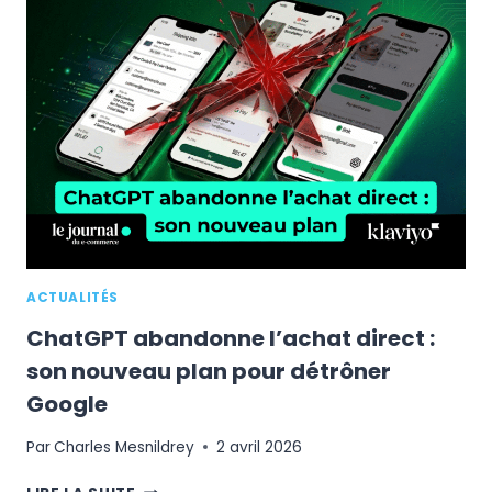
:
POURQUOI
LA
MARQUE
DEVIENT
UNE
PLATEFORME
SPORT
ACTUALITÉS
ChatGPT abandonne l’achat direct :
son nouveau plan pour détrôner
Google
Par
Charles Mesnildrey
2 avril 2026
CHATGPT