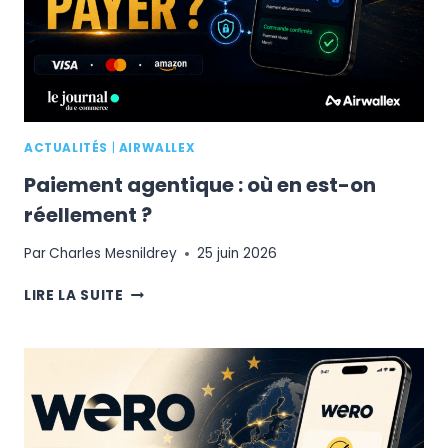
CONSOMMATEURS
?
ACTUALITÉS
|
AIRWALLEX
Paiement agentique : où en est-on
réellement ?
Par
Charles Mesnildrey
25 juin 2026
PAIEMENT
LIRE LA SUITE
AGENTIQUE
:
OÙ
EN
EST-
ON
RÉELLEMENT