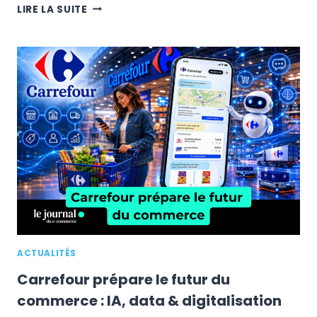
UNIVERSAL
LIRE LA SUITE
CART
:
UN
SEUL
PANIER
POUR
TOUT
LE
WEB,
JUSQU’OÙ
VEUT
ALLER
GOOGLE
?
ACTUALITÉS
Carrefour prépare le futur du
commerce : IA, data & digitalisation