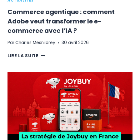
ACTUALITÉS
Commerce agentique : comment
Adobe veut transformer le e-
commerce avec l’IA ?
Par
Charles Mesnildrey
30 avril 2026
COMMERCE
LIRE LA SUITE
AGENTIQUE
:
COMMENT
ADOBE
VEUT
TRANSFORMER
LE
E-
COMMERCE
AVEC
L’IA
?