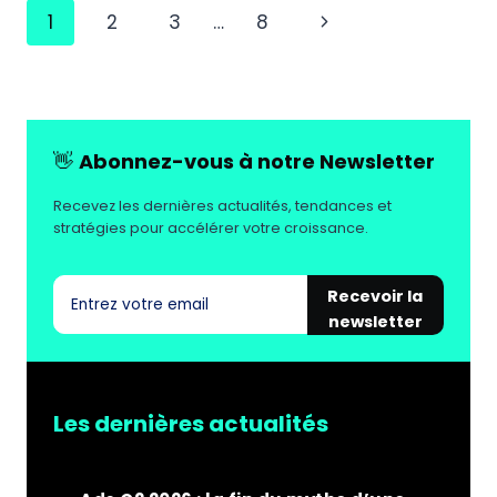
2026
Navigation
Page
1
2
3
…
8
:
IA,
de
suivante
SOCIAL
page
COMMERCE,
HYPER-
PERSONNALISATION
👋
Abonnez-vous à notre Newsletter
Recevez les dernières actualités, tendances et
stratégies pour accélérer votre croissance.
Recevoir la
newsletter
Les dernières actualités