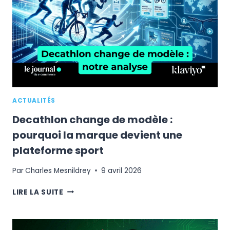
TROP
DÉPENDANTS
DES
BIG
TECH
?
ACTUALITÉS
Decathlon change de modèle :
pourquoi la marque devient une
plateforme sport
Par
Charles Mesnildrey
9 avril 2026
DECATHLON
LIRE LA SUITE
CHANGE
DE
MODÈLE