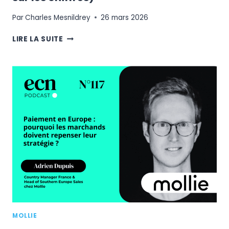
Par
Charles Mesnildrey
26 mars 2026
PRESTASHOP
LIRE LA SUITE
VS
SHOPIFY
:
QUI
EST
VRAIMENT
LE
N°1
EN
FRANCE
?
(LA
VÉRITÉ
SUR
LES
CHIFFRES)
MOLLIE