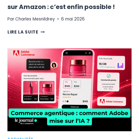
sur Amazon : c’est enfin possible !
Par
Charles Mesnildrey
6 mai 2026
LIVRER
LIRE LA SUITE
COMME
AMAZON
SANS
VENDRE
SUR
AMAZON
:
C’EST
ENFIN
POSSIBLE
!