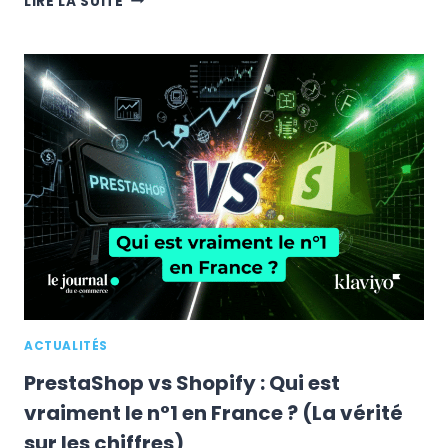
LIRE LA SUITE
ABANDONNE
L’ACHAT
DIRECT
:
SON
NOUVEAU
PLAN
POUR
DÉTRÔNER
GOOGLE
ACTUALITÉS
PrestaShop vs Shopify : Qui est
vraiment le n°1 en France ? (La vérité
sur les chiffres)