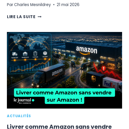
Par
Charles Mesnildrey
21 mai 2026
CARREFOUR
LIRE LA SUITE
PRÉPARE
LE
FUTUR
DU
COMMERCE
:
IA,
DATA
&
DIGITALISATION
ACTUALITÉS
Livrer comme Amazon sans vendre