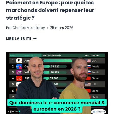
Paiement en Europe : pourquoi les
marchands doivent repenser leur
stratégie ?
Par
Charles Mesnildrey
25 mars 2026
PAIEMENT
LIRE LA SUITE
EN
EUROPE
:
POURQUOI
LES
MARCHANDS
DOIVENT
REPENSER
LEUR
STRATÉGIE
?