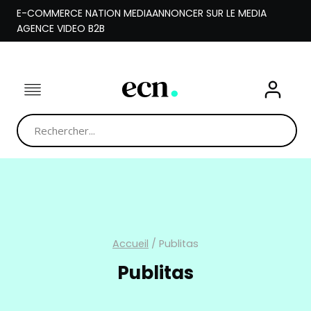
Aller
E-COMMERCE NATION MEDIA
ANNONCER SUR LE MEDIA
au
AGENCE VIDEO B2B
contenu
Accueil
/
Publitas
Publitas