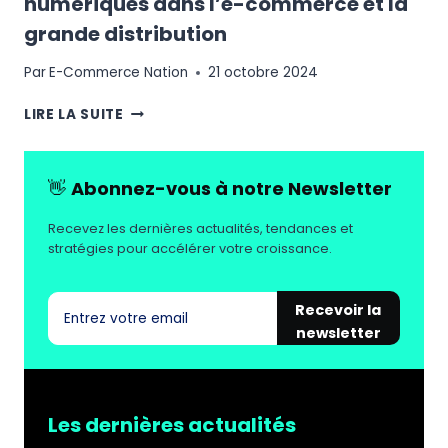
numériques dans l’e-commerce et la
grande distribution
Par
E-Commerce Nation
21 octobre 2024
LA
LIRE LA SUITE
NOUVELLE
ÈRE
DES
👋
Abonnez-vous à notre Newsletter
CATALOGUES
NUMÉRIQUES
Recevez les dernières actualités, tendances et
DANS
stratégies pour accélérer votre croissance.
L’E-
COMMERCE
ET
Recevoir la
LA
newsletter
GRANDE
DISTRIBUTION
Les dernières actualités