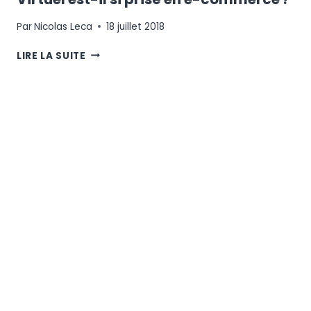
Par
Nicolas Leca
18 juillet 2018
POURQUOI
LIRE LA SUITE
LE
STANDARD
TÉLÉPHONIQUE
VIRTUEL
EST-
IL
SI
PRISÉ
EN
E-
COMMERCE
?