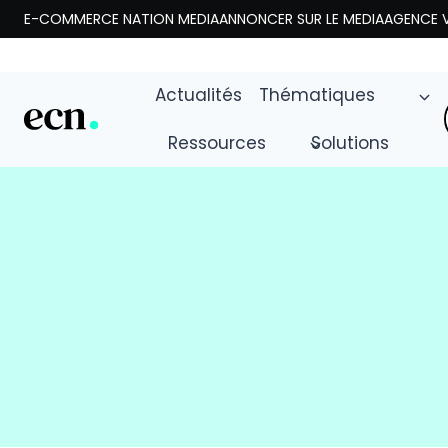
Aller
E-COMMERCE NATION MEDIA
ANNONCER SUR LE MEDIA
AGENCE V
au
contenu
Actualités
Thématiques
Ressources
Solutions