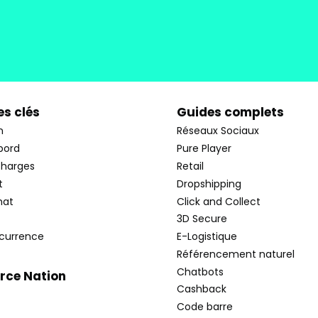
s clés
Guides complets
n
Réseaux Sociaux
bord
Pure Player
charges
Retail
t
Dropshipping
hat
Click and Collect
3D Secure
currence
E-Logistique
Référencement naturel
Chatbots
ce Nation
Cashback
Code barre