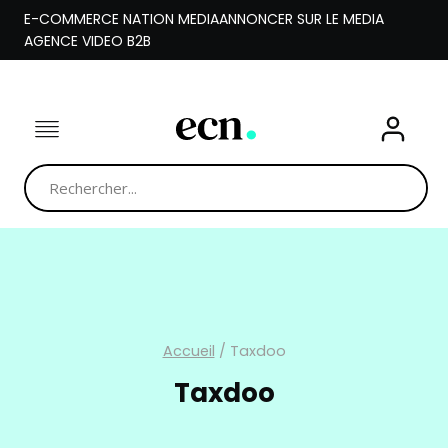
Aller
E-COMMERCE NATION MEDIA
ANNONCER SUR LE MEDIA
au
AGENCE VIDEO B2B
contenu
Accueil
/
Taxdoo
Taxdoo