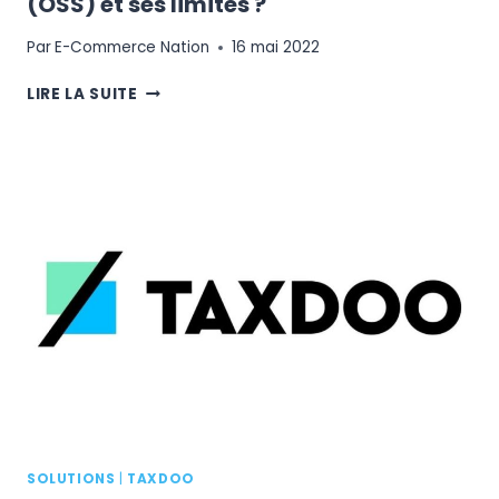
(OSS) et ses limites ?
Par
E-Commerce Nation
16 mai 2022
QUEL
LIRE LA SUITE
EST
LE
RÔLE
DU
GUICHET
UNIQUE
TVA
(OSS)
ET
SES
LIMITES
?
SOLUTIONS
|
TAXDOO