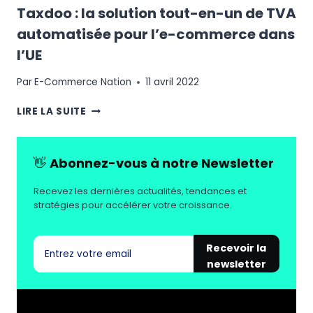
Taxdoo : la solution tout-en-un de TVA
automatisée pour l’e-commerce dans
l’UE
Par
E-Commerce Nation
11 avril 2022
TAXDOO
LIRE LA SUITE
:
LA
SOLUTION
👋
Abonnez-vous à notre Newsletter
TOUT-
EN-
Recevez les dernières actualités, tendances et
UN
stratégies pour accélérer votre croissance.
DE
TVA
AUTOMATISÉE
Recevoir la
POUR
newsletter
L’E-
COMMERCE
DANS