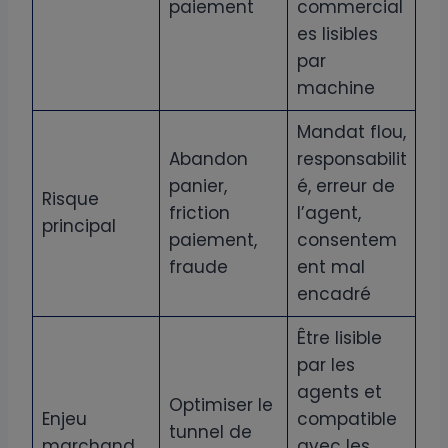
paiement
commercial
es lisibles
par
machine
Mandat flou,
Abandon
responsabilit
panier,
é, erreur de
Risque
friction
l’agent,
principal
paiement,
consentem
fraude
ent mal
encadré
Être lisible
par les
agents et
Optimiser le
Enjeu
compatible
tunnel de
marchand
avec les