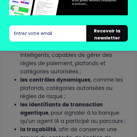
que l’utilisateur est bien à l’origine du
mandat ou de la confirmation ;
la délégation d’authentification
, afin
de permettre à un agent ou à un wallet
Recevoir la
d’agir dans un cadre pré-approuvé ;
newsletter
les smart wallets
, ou portefeuilles
intelligents, capables de gérer des
règles de paiement, plafonds et
catégories autorisées ;
les contrôles dynamiques
, comme les
plafonds, catégories autorisées ou
règles de risque ;
les identifiants de transaction
agentique
, pour signaler à la banque
qu’un agent IA a participé au parcours ;
la traçabilité
, afin de conserver une