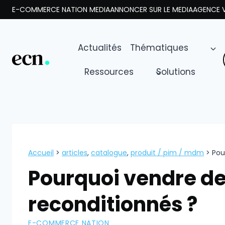
Aller
E-COMMERCE NATION MEDIA
ANNONCER SUR LE MEDIA
AGENCE V
au
contenu
Actualités
Thématiques
Ressources
Solutions
Accueil
>
articles
,
catalogue
,
produit / pim / mdm
>
Pou
Pourquoi vendre de
reconditionnés ?
E-COMMERCE NATION