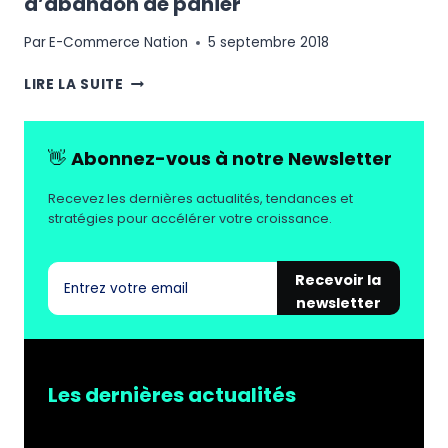
d’abandon de panier
Par
E-Commerce Nation
5 septembre 2018
6
LIRE LA SUITE
TECHNIQUES
POUR
BAISSER
👋
Abonnez-vous à notre Newsletter
SON
TAUX
Recevez les dernières actualités, tendances et
D’ABANDON
stratégies pour accélérer votre croissance.
DE
PANIER
Recevoir la
newsletter
Les dernières actualités