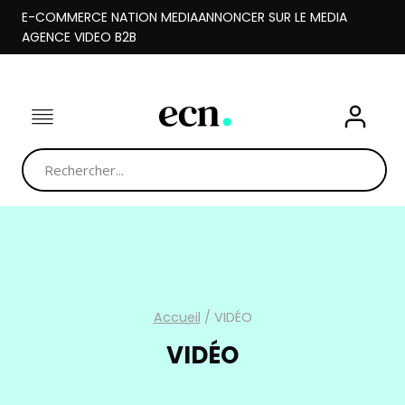
Aller
E-COMMERCE NATION MEDIA
ANNONCER SUR LE MEDIA
au
AGENCE VIDEO B2B
contenu
Accueil
/
VIDÉO
VIDÉO