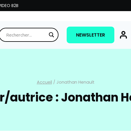
IDEO B2B
NEWSLETTER
Accueil
/
Jonathan Henault
r/autrice : Jonathan H