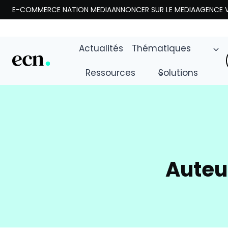
Aller
E-COMMERCE NATION MEDIA
ANNONCER SUR LE MEDIA
AGENCE V
au
contenu
Actualités
Thématiques
Ressources
Solutions
Auteu