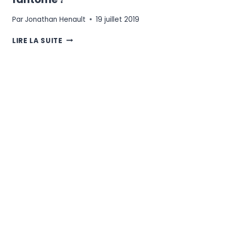
Par
Jonathan Henault
19 juillet 2019
CULTURE
LIRE LA SUITE
ET
E-
COMMERCE,
LA
MENACE
FANTÔME
?