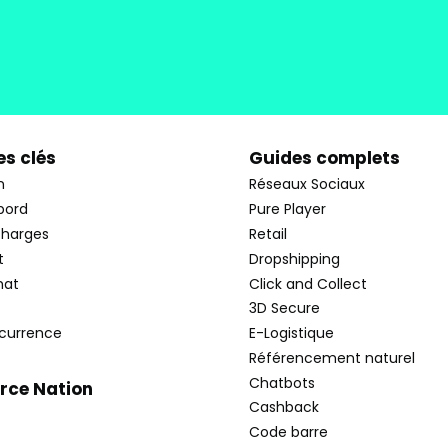
s clés
Guides complets
n
Réseaux Sociaux
bord
Pure Player
charges
Retail
t
Dropshipping
hat
Click and Collect
3D Secure
currence
E-Logistique
Référencement naturel
Chatbots
ce Nation
Cashback
Code barre