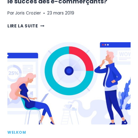
le succès des e-commerçants?
Par
Joris Crozier
23 mars 2019
MARKETING
LIRE LA SUITE
AUTOMATION
:
EN
QUOI
FAIT-
IL
LE
SUCCÈS
DES
E-
COMMERÇANTS?
WELKOM