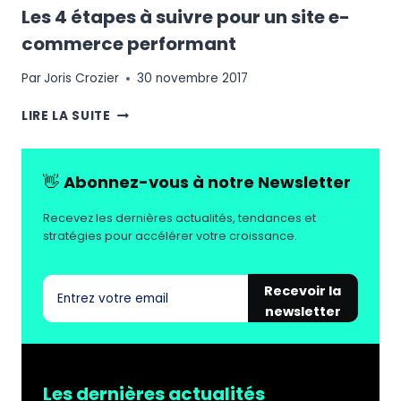
Les 4 étapes à suivre pour un site e-
commerce performant
Par
Joris Crozier
30 novembre 2017
LES
LIRE LA SUITE
4
ÉTAPES
À
👋
Abonnez-vous à notre Newsletter
SUIVRE
POUR
Recevez les dernières actualités, tendances et
UN
stratégies pour accélérer votre croissance.
SITE
E-
COMMERCE
Recevoir la
PERFORMANT
newsletter
Les dernières actualités