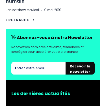
humain
Par
Matthew McNicoll
9 mai 2019
SERVICE
LIRE LA SUITE
CLIENT
:
AUTOMATISATION
👋
Abonnez-vous à notre Newsletter
VS
HUMAIN
Recevez les dernières actualités, tendances et
stratégies pour accélérer votre croissance.
Recevoir la
newsletter
Les dernières actualités