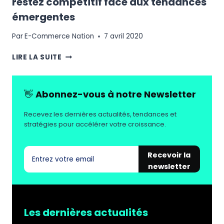
restez compétitif face aux tendances
émergentes
Par
E-Commerce Nation
7 avril 2020
VERS
LIRE LA SUITE
UNE
CONVERGENCE
DU
👋
Abonnez-vous à notre Newsletter
"BIG
THREE"
Recevez les dernières actualités, tendances et
:
stratégies pour accélérer votre croissance.
RESTEZ
COMPÉTITIF
FACE
Recevoir la
AUX
newsletter
TENDANCES
ÉMERGENTES
Les dernières actualités