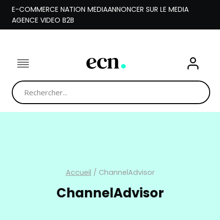
Aller
E-COMMERCE NATION MEDIA
ANNONCER SUR LE MEDIA
au
AGENCE VIDEO B2B
contenu
Accueil
/
ChannelAdvisor
ChannelAdvisor