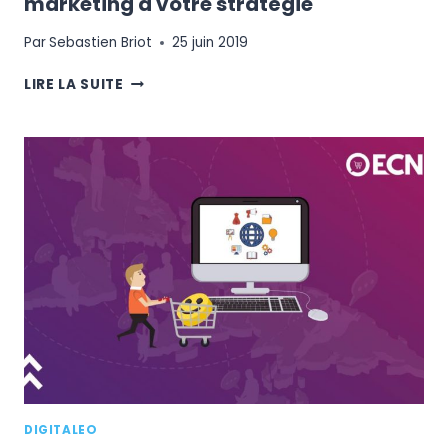
marketing à votre stratégie
Par
Sebastien Briot
25 juin 2019
E-
LIRE LA SUITE
COMMERÇANTS
:
INTÉGREZ
LE
SMS
MARKETING
À
VOTRE
STRATÉGIE
DIGITALEO