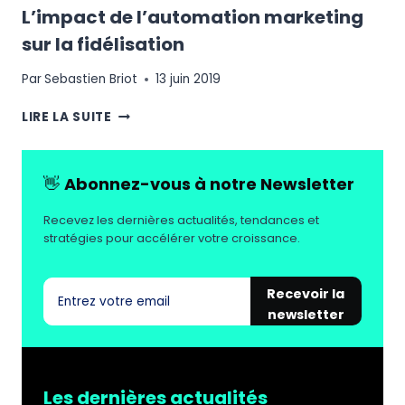
L’impact de l’automation marketing
sur la fidélisation
Par
Sebastien Briot
13 juin 2019
L’IMPACT
LIRE LA SUITE
DE
L’AUTOMATION
MARKETING
👋
Abonnez-vous à notre Newsletter
SUR
LA
Recevez les dernières actualités, tendances et
FIDÉLISATION
stratégies pour accélérer votre croissance.
Recevoir la
newsletter
Les dernières actualités