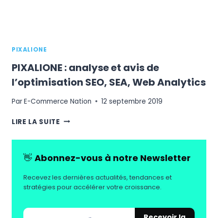
2020
PIXALIONE
PIXALIONE : analyse et avis de
l’optimisation SEO, SEA, Web Analytics
Par
E-Commerce Nation
12 septembre 2019
PIXALIONE
LIRE LA SUITE
:
ANALYSE
ET
👋
Abonnez-vous à notre Newsletter
AVIS
DE
Recevez les dernières actualités, tendances et
L’OPTIMISATION
stratégies pour accélérer votre croissance.
SEO,
SEA,
WEB
Recevoir la