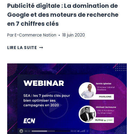
Publicité digitale : La domination de
Google et des moteurs de recherche
en 7 chiffres clés
Par
E-Commerce Nation
18 juin 2020
PUBLICITÉ
LIRE LA SUITE
DIGITALE
:
LA
DOMINATION
DE
GOOGLE
ET
DES
MOTEURS
DE
RECHERCHE
EN
7