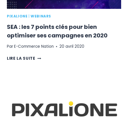
CHIFFRES
CLÉS
PIXALIONE
|
WEBINARS
SEA : les 7 points clés pour bien
optimiser ses campagnes en 2020
Par
E-Commerce Nation
20 avril 2020
SEA
LIRE LA SUITE
:
LES
7
POINTS
CLÉS
POUR
BIEN
OPTIMISER
SES
CAMPAGNES
EN