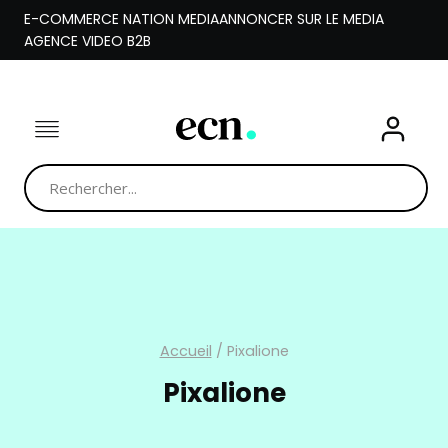
Aller
E-COMMERCE NATION MEDIA
ANNONCER SUR LE MEDIA
au
AGENCE VIDEO B2B
contenu
Accueil
/
Pixalione
Pixalione