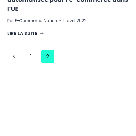
l’UE
Par
E-Commerce Nation
11 avril 2022
TAXDOO
LIRE LA SUITE
:
LA
SOLUTION
Navigation
Page
1
2
TOUT-
EN-
de
précédente
UN
DE
page
TVA
AUTOMATISÉE
POUR
L’E-
COMMERCE
DANS
L’UE