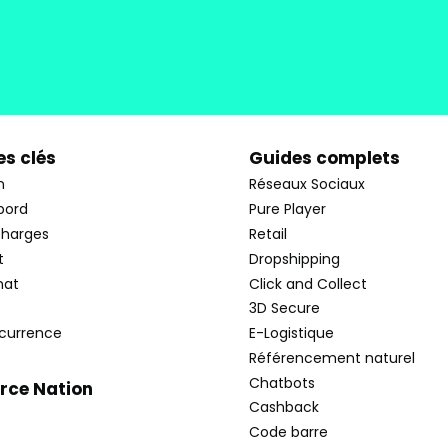
s clés
Guides complets
n
Réseaux Sociaux
bord
Pure Player
charges
Retail
t
Dropshipping
hat
Click and Collect
3D Secure
currence
E-Logistique
Référencement naturel
Chatbots
ce Nation
Cashback
Code barre