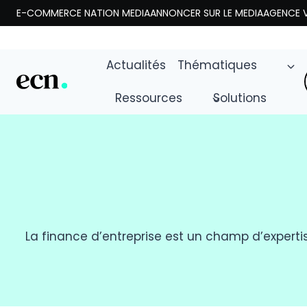
Aller
E-COMMERCE NATION MEDIA
ANNONCER SUR LE MEDIA
AGENCE V
au
contenu
Actualités
Thématiques
Ressources
Solutions
La finance d’entreprise est un champ d’expertis