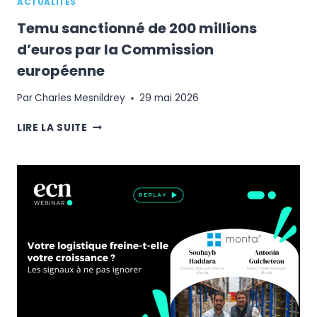
ACTUALITÉS
Temu sanctionné de 200 millions
d’euros par la Commission
européenne
Par
Charles Mesnildrey
29 mai 2026
TEMU
LIRE LA SUITE
SANCTIONNÉ
DE
200
MILLIONS
D’EUROS
PAR
LA
COMMISSION
EUROPÉENNE