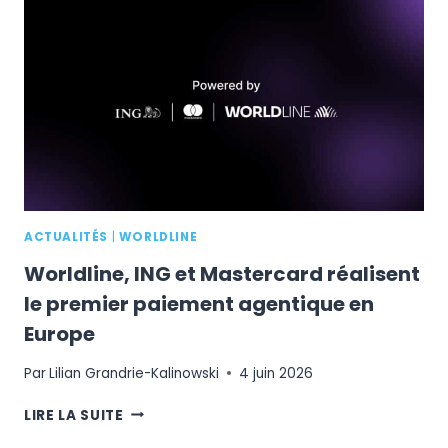
VOUS
DES
INNOVATIONS,
DES
ÉCHANGES
ET
DE
L’EXPERTISE
ACTUALITÉS
|
WORLDLINE
Worldline, ING et Mastercard réalisent
le premier paiement agentique en
Europe
Par
Lilian Grandrie-Kalinowski
4 juin 2026
WORLDLINE,
LIRE LA SUITE
ING