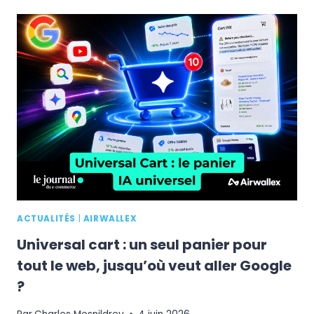
ET
MASTERCARD
RÉALISENT
LE
PREMIER
PAIEMENT
AGENTIQUE
EN
EUROPE
ACTUALITÉS
|
AIRWALLEX
Universal cart : un seul panier pour
tout le web, jusqu’où veut aller Google
?