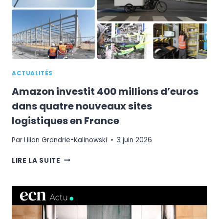
AIDÉ
PAR
L’IA
ACTUALITÉS
Amazon investit 400 millions d’euros
dans quatre nouveaux sites
logistiques en France
Par
Lilian Grandrie-Kalinowski
3 juin 2026
AMAZON
LIRE LA SUITE
INVESTIT
400
MILLIONS
D’EUROS
DANS