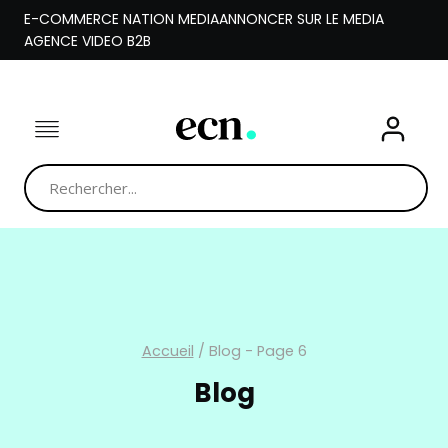
Aller
E-COMMERCE NATION MEDIA
ANNONCER SUR LE MEDIA
au
AGENCE VIDEO B2B
contenu
Accueil
/
Blog
- Page 6
Blog