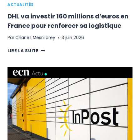
ACTUALITÉS
DHL va investir 160 millions d’euros en
France pour renforcer sa logistique
Par
Charles Mesnildrey
3 juin 2026
DHL
LIRE LA SUITE
VA
INVESTIR
160
MILLIONS
D’EUROS
EN
FRANCE
POUR
RENFORCER
SA
LOGISTIQUE