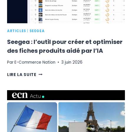
ARTICLES
|
SEEGEA
Seegea : l’outil pour créer et optimiser
des fiches produits aidé par l’IA
Par
E-Commerce Nation
3 juin 2026
SEEGEA
LIRE LA SUITE
:
L’OUTIL
POUR
CRÉER
ET
OPTIMISER
DES
FICHES
PRODUITS