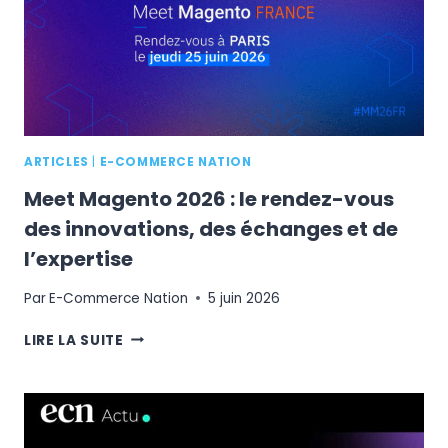
COMPARATEUR
D’ENVOI
DE
COLIS
ARTICLES
|
E-COMMERCE NATION
Meet Magento 2026 : le rendez-vous
des innovations, des échanges et de
l’expertise
Par
E-Commerce Nation
5 juin 2026
MEET
LIRE LA SUITE
MAGENTO
2026
:
LE
RENDEZ-