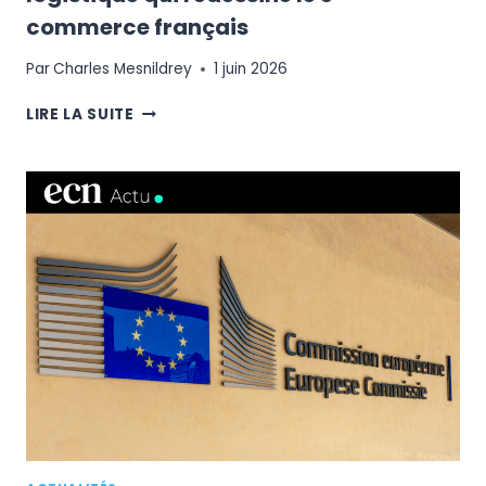
commerce français
Par
Charles Mesnildrey
1 juin 2026
DERNIER
LIRE LA SUITE
KILOMÈTRE
:
LA
BATAILLE
LOGISTIQUE
QUI
REDESSINE
LE
E-
COMMERCE
FRANÇAIS