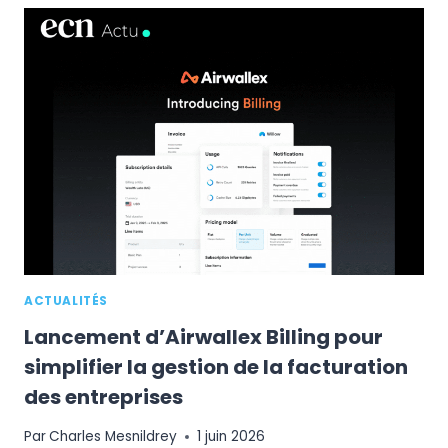
VESTIAIRE
COLLECTIVE
POUR
RENFORCER
SON
OFFRE
DE
LUXE
DE
SECONDE
MAIN
ACTUALITÉS
Lancement d’Airwallex Billing pour
simplifier la gestion de la facturation
des entreprises
Par
Charles Mesnildrey
1 juin 2026