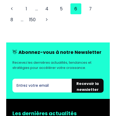
RELAIS
Navigation
Page
1
…
4
5
6
7
COLIS
POUR
de
précédente
Page
8
…
150
ACCÉLÉRER
page
SUR
suivante
LA
LIVRAISON
HORS
DOMICILE
👋
Abonnez-vous à notre Newsletter
Recevez les dernières actualités, tendances et
stratégies pour accélérer votre croissance.
Recevoir la
newsletter
Les dernières actualités