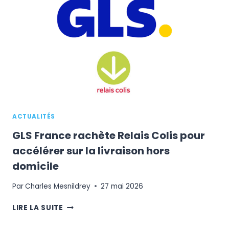
AVEC
SHOPIFY
ET
DE
NOUVEAUX
OUTILS
PUBLICITAIRES
ACTUALITÉS
GLS France rachète Relais Colis pour
accélérer sur la livraison hors
domicile
Par
Charles Mesnildrey
27 mai 2026
GLS
LIRE LA SUITE
FRANCE
RACHÈTE