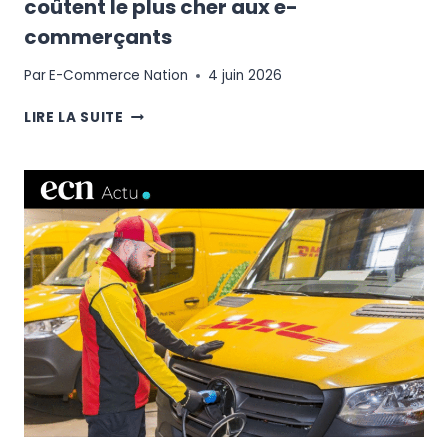
coûtent le plus cher aux e-
commerçants
Par
E-Commerce Nation
4 juin 2026
PAIEMENT
LIRE LA SUITE
EN
LIGNE
:
LES
ERREURS
QUI
COÛTENT
LE
PLUS
CHER
AUX
E-
COMMERÇANTS