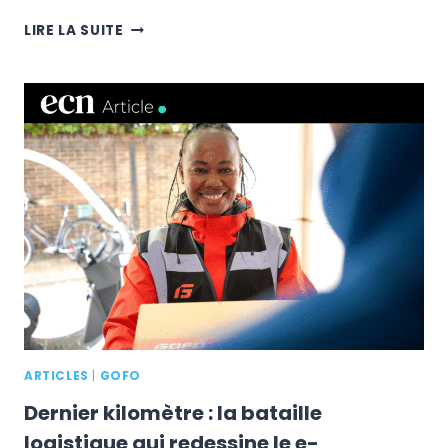
LANCEMENT
LIRE LA SUITE
D’AIRWALLEX
BILLING
POUR
SIMPLIFIER
LA
GESTION
DE
LA
FACTURATION
DES
ENTREPRISES
ARTICLES
|
GOFO
Dernier kilomètre : la bataille
logistique qui redessine le e-