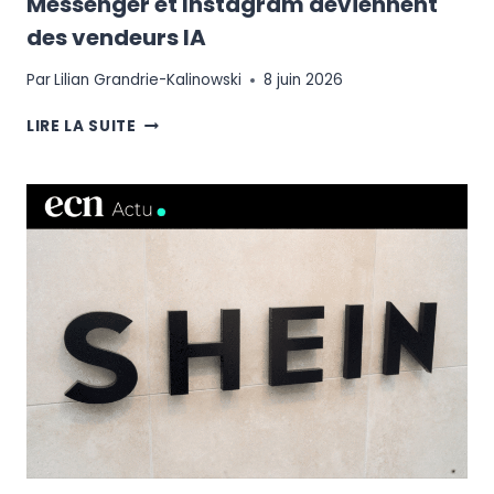
Messenger et Instagram deviennent
des vendeurs IA
Par
Lilian Grandrie-Kalinowski
8 juin 2026
META
LIRE LA SUITE
BUSINESS
AGENT
:
WHATSAPP,
MESSENGER
ET
INSTAGRAM
DEVIENNENT
DES
VENDEURS
IA