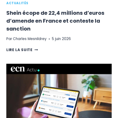
ACTUALITÉS
Shein écope de 22,4 millions d’euros
d’amende en France et conteste la
sanction
Par
Charles Mesnildrey
5 juin 2026
SHEIN
LIRE LA SUITE
ÉCOPE
DE
22,4
MILLIONS
D’EUROS
D’AMENDE
EN
FRANCE
ET
CONTESTE
LA
SANCTION