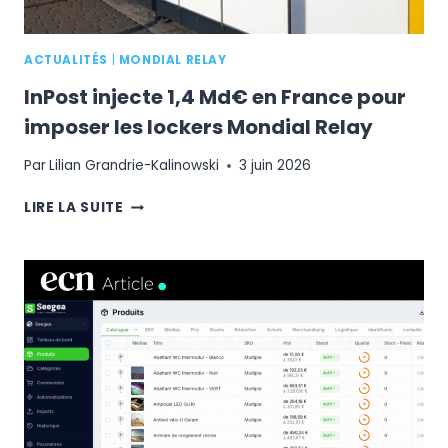
ACTUALITÉS
|
MONDIAL RELAY
InPost injecte 1,4 Md€ en France pour
imposer les lockers Mondial Relay
Par
Lilian Grandrie-Kalinowski
3 juin 2026
INPOST
LIRE LA SUITE
INJECTE
1,4
MD€
EN
FRANCE
POUR
IMPOSER
LES
LOCKERS
MONDIAL
RELAY