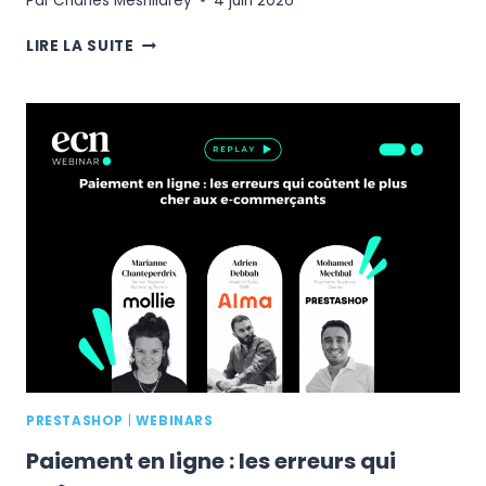
Par
Charles Mesnildrey
4 juin 2026
UNIVERSAL
LIRE LA SUITE
CART
:
UN
SEUL
PANIER
POUR
TOUT
LE
WEB,
JUSQU’OÙ
VEUT
ALLER
GOOGLE
?
PRESTASHOP
|
WEBINARS
Paiement en ligne : les erreurs qui