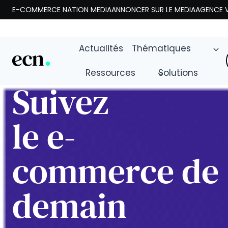
Aller
E-COMMERCE NATION MEDIA
ANNONCER SUR LE MEDIA
AGENCE V
au
contenu
Actualités
Thématiques
Ressources
Solutions
Suivez
le e-
commerce de
demain