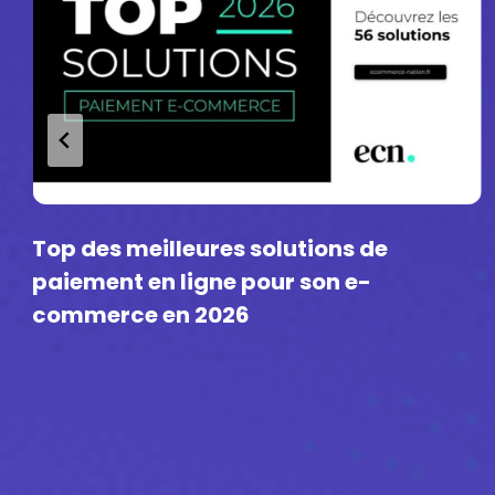
e
Ads Q2 2026 : la fin du mythe d’
inflation publicitaire uniforme