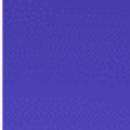
és, +1,1%
Top des meilleures solutions d
paiement en ligne pour son e-
commerce en 2026