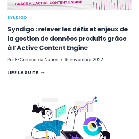
SYNDIGO
Syndigo : relever les défis et enjeux de
la gestion de données produits grâce
à l’Active Content Engine
Par
E-Commerce Nation
16 novembre 2022
SYNDIGO
LIRE LA SUITE
:
RELEVER
LES
DÉFIS
ET
ENJEUX
DE
LA
GESTION
DE