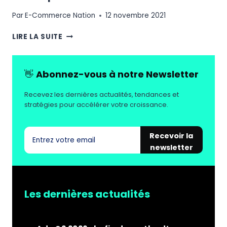
Par
E-Commerce Nation
12 novembre 2021
COMMENT
LIRE LA SUITE
AMÉLIORER
VOTRE
TAUX
👋
Abonnez-vous à notre Newsletter
DE
CONVERSION
Recevez les dernières actualités, tendances et
GRÂCE
stratégies pour accélérer votre croissance.
AUX
INFORMATIONS
SUR
Recevoir la
LES
newsletter
PRODUITS
?
Les dernières actualités