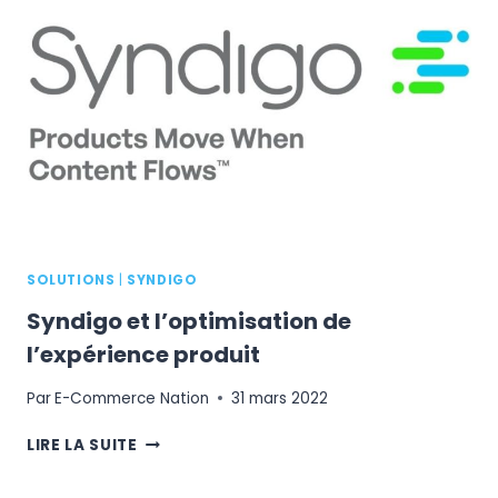
CE
QUE
C’EST
ET
À
QUOI
CELA
SERT-
IL
?
SOLUTIONS
|
SYNDIGO
Syndigo et l’optimisation de
l’expérience produit
Par
E-Commerce Nation
31 mars 2022
SYNDIGO
LIRE LA SUITE
ET
L’OPTIMISATION