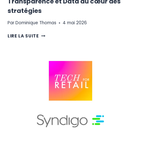
Transparence et Data au cœur des
stratégies
Par
Dominique Thomas
4 mai 2026
TENDANCES
LIRE LA SUITE
E-
COMMERCE
2026
:
IA,
TRANSPARENCE
ET
DATA
AU
CŒUR
DES
STRATÉGIES