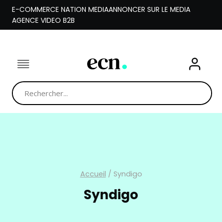
Aller
E-COMMERCE NATION MEDIA
ANNONCER SUR LE MEDIA
au
AGENCE VIDEO B2B
contenu
Accueil
/
Syndigo
Syndigo