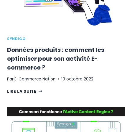
DONNÉES
PRODUITS
GRÂCE
À
L’ACTIVE
CONTENT
SYNDIGO
ENGINE
Données produits : comment les
optimiser pour son activité E-
commerce ?
Par
E-Commerce Nation
19 octobre 2022
DONNÉES
LIRE LA SUITE
PRODUITS
:
COMMENT
LES
OPTIMISER
POUR