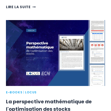
DELIVER
LIRE LA SUITE
:
L’ÉVÉNEMENT
E-
LOGISTIQUE
INCONTOURNABLE
ET
NEUTRE
EN
CARBONE
E-BOOKS
|
LOCUS
La perspective mathématique de
l'optimisation des stocks