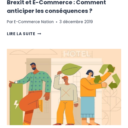
Brexit et E-Commerce : Comment
anticiper les conséquences ?
Par
E-Commerce Nation
3 décembre 2019
BREXIT
LIRE LA SUITE
ET
E-
COMMERCE
:
COMMENT
ANTICIPER
LES
CONSÉQUENCES
?