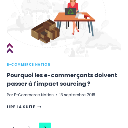
DIRE
?
CE
QU'EST
UN
MOQ
ET
COMMENT
LE
NÉGOCIER
POUR
E-COMMERCE NATION
VOTRE
E-
Pourquoi les e-commerçants doivent
COMMERCE
passer à l'impact sourcing ?
Par
E-Commerce Nation
18 septembre 2018
POURQUOI
LIRE LA SUITE
LES
E-
COMMERÇANTS
Navigation