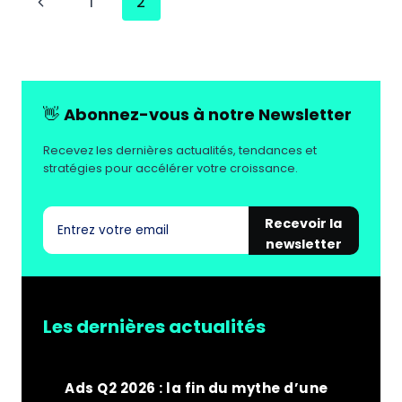
Page
1
2
DOIVENT
PASSER
de
précédente
À
page
L'IMPACT
SOURCING
?
👋
Abonnez-vous à notre Newsletter
Recevez les dernières actualités, tendances et
stratégies pour accélérer votre croissance.
Recevoir la
newsletter
Les dernières actualités
Ads Q2 2026 : la fin du mythe d’une