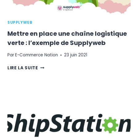
SUPPLYWEB
Mettre en place une chaîne logistique
verte : l’exemple de Supplyweb
Par
E-Commerce Nation
23 juin 2021
METTRE
LIRE LA SUITE
EN
PLACE
UNE
CHAÎNE
LOGISTIQUE
VERTE
:
L’EXEMPLE
DE
SUPPLYWEB