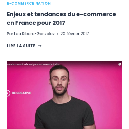
E-COMMERCE NATION
Enjeux et tendances du e-commerce
en France pour 2017
Par
Lea Ribera-Gonzalez
20 février 2017
ENJEUX
LIRE LA SUITE
ET
TENDANCES
DU
E-
COMMERCE
EN
FRANCE
POUR
2017