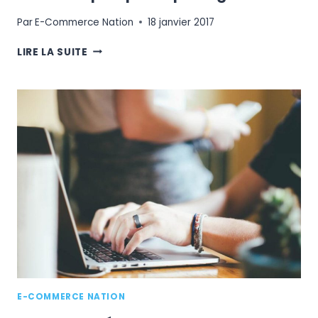
Par
E-Commerce Nation
18 janvier 2017
COMMENT
LIRE LA SUITE
GÉRER
LA
RELATION
CLIENT
SUR
PRESTASHOP
:
RÉPONSE
PAR
DIGITALEO
E-COMMERCE NATION