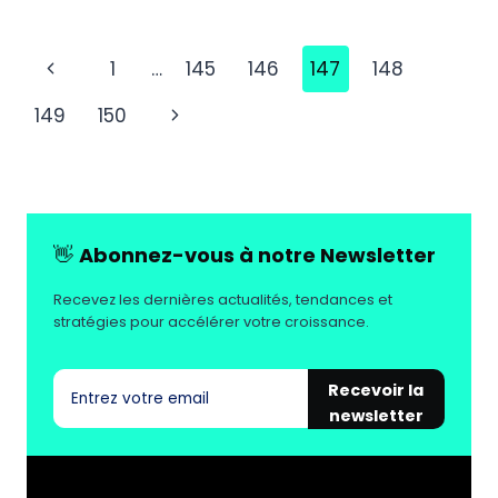
OPTIMISER
LE
ROI
Navigation
Page
1
…
145
146
147
148
DES
CAMPAGNES
de
précédente
Page
149
150
GOOGLE
page
SHOPPING
suivante
?
👋
Abonnez-vous à notre Newsletter
Recevez les dernières actualités, tendances et
stratégies pour accélérer votre croissance.
Recevoir la
newsletter