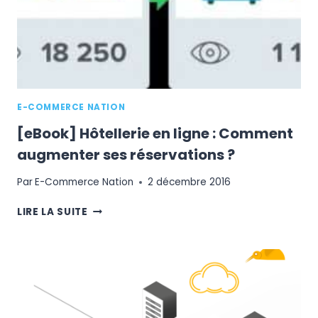
ETUDE
DE
MARCHÉ
E-COMMERCE NATION
[eBook] Hôtellerie en ligne : Comment
augmenter ses réservations ?
Par
E-Commerce Nation
2 décembre 2016
[EBOOK]
LIRE LA SUITE
HÔTELLERIE
EN
LIGNE
:
COMMENT
AUGMENTER
SES