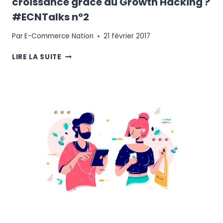
croissance grâce au Growth Hacking ?
#ECNTalks n°2
Par
E-Commerce Nation
21 février 2017
COMMENT
LIRE LA SUITE
AUGMENTER
RAPIDEMENT
SA
CROISSANCE
GRÂCE
AU
GROWTH
HACKING ?
#ECNTALKS
N°2