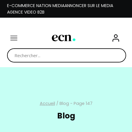
Aller
E-COMMERCE NATION MEDIA
ANNONCER SUR LE MEDIA
au
AGENCE VIDEO B2B
contenu
Accueil
/
Blog
- Page 147
Blog