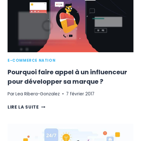
LA
SAINT
VALENTIN
E-COMMERCE NATION
Pourquoi faire appel à un influenceur
pour développer sa marque ?
Par
Lea Ribera-Gonzalez
7 février 2017
POURQUOI
LIRE LA SUITE
FAIRE
APPEL
À
UN
INFLUENCEUR