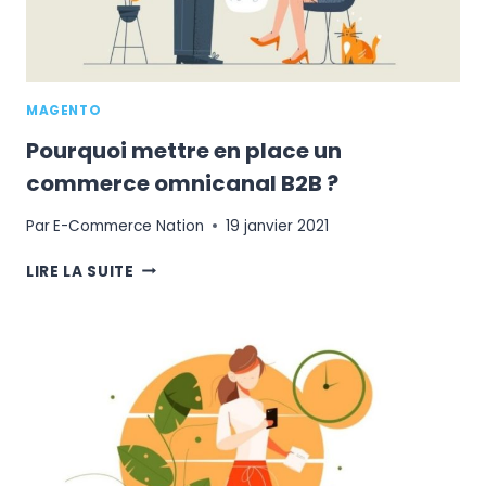
MAGENTO
Pourquoi mettre en place un
commerce omnicanal B2B ?
Par
E-Commerce Nation
19 janvier 2021
POURQUOI
LIRE LA SUITE
METTRE
EN
PLACE
UN
COMMERCE
OMNICANAL
B2B
?