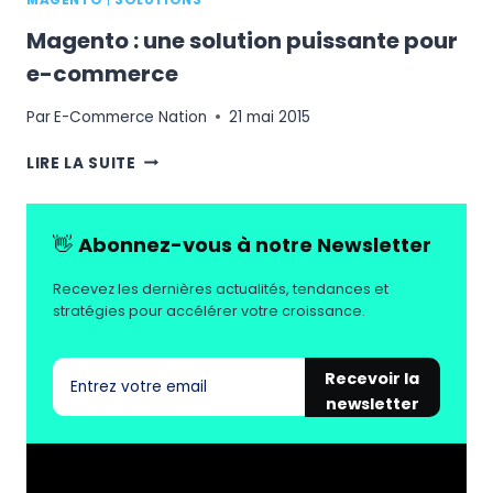
MAGENTO
|
SOLUTIONS
Magento : une solution puissante pour
e-commerce
Par
E-Commerce Nation
21 mai 2015
MAGENTO
LIRE LA SUITE
:
UNE
SOLUTION
👋
Abonnez-vous à notre Newsletter
PUISSANTE
POUR
Recevez les dernières actualités, tendances et
E-
stratégies pour accélérer votre croissance.
COMMERCE
Recevoir la
newsletter