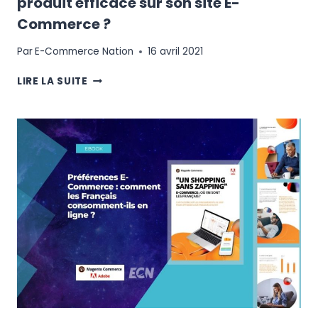
produit efficace sur son site E-
Commerce ?
Par
E-Commerce Nation
16 avril 2021
COMMENT
LIRE LA SUITE
CRÉER
UNE
EXPÉRIENCE
PRODUIT
EFFICACE
SUR
SON
SITE
E-
COMMERCE
?