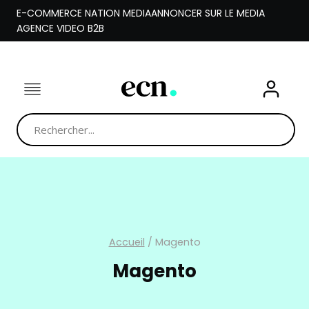
Aller
E-COMMERCE NATION MEDIA
ANNONCER SUR LE MEDIA
au
AGENCE VIDEO B2B
contenu
Accueil
/
Magento
Magento