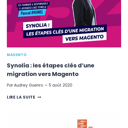
SUR
MOBILE
MAGENTO
Synolia : les étapes clés d’une
migration vers Magento
Par
Audrey Guenro
5 août 2020
SYNOLIA
LIRE LA SUITE
:
LES
ÉTAPES
CLÉS
D’UNE