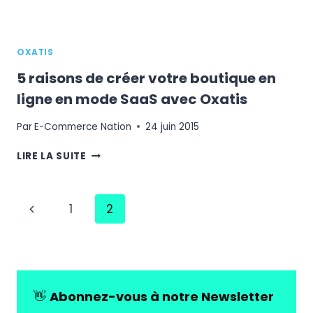
OXATIS
5 raisons de créer votre boutique en
ligne en mode SaaS avec Oxatis
Par
E-Commerce Nation
24 juin 2015
5
LIRE LA SUITE
RAISONS
DE
CRÉER
Navigation
Page
1
2
VOTRE
BOUTIQUE
de
précédente
EN
page
LIGNE
EN
MODE
👋
Abonnez-vous à notre Newsletter
SAAS