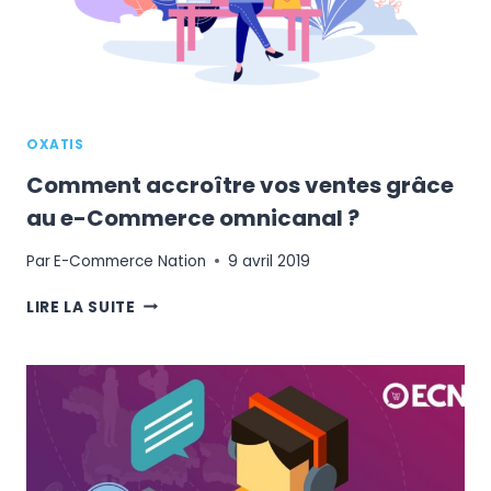
À
VOTRE
GESCOM
OXATIS
Comment accroître vos ventes grâce
au e-Commerce omnicanal ?
Par
E-Commerce Nation
9 avril 2019
COMMENT
LIRE LA SUITE
ACCROÎTRE
VOS
VENTES
GRÂCE
AU
E-
COMMERCE
OMNICANAL