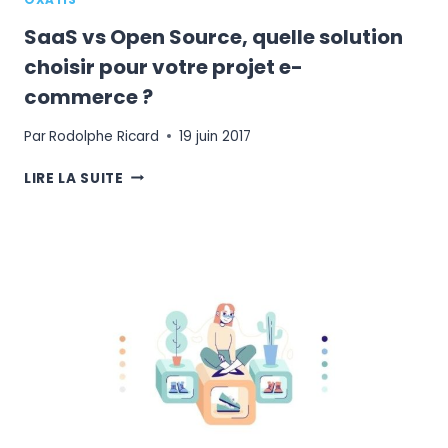
OXATIS
SaaS vs Open Source, quelle solution
choisir pour votre projet e-
commerce ?
Par
Rodolphe Ricard
19 juin 2017
SAAS
LIRE LA SUITE
VS
OPEN
SOURCE,
QUELLE
SOLUTION
CHOISIR
POUR
VOTRE
PROJET
E-
COMMERCE ?