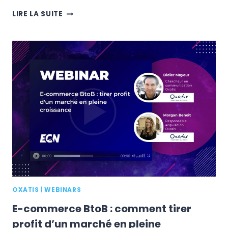
TENDANCES
LIRE LA SUITE
E-
COMMERCE
2019
:
L’ÉVOLUTION
DES
ACHATS
EN
LIGNE
OXATIS
|
WEBINARS
E-commerce BtoB : comment tirer
profit d’un marché en pleine