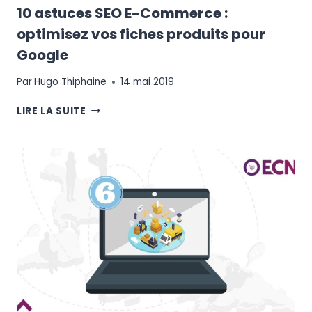
10 astuces SEO E-Commerce :
optimisez vos fiches produits pour
Google
Par
Hugo Thiphaine
14 mai 2019
10
LIRE LA SUITE
ASTUCES
SEO
E-
COMMERCE
:
OPTIMISEZ
VOS
FICHES
PRODUITS
POUR
GOOGLE