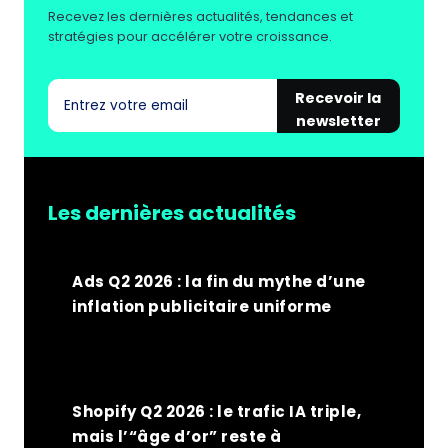
AVEC
Recevez les dernières actualités, tendances et
OXATIS
stratégies pour accélérer votre croissance.
Recevoir la
newsletter
Les dernières actualités
Ads Q2 2026 : la fin du mythe d’une
inflation publicitaire uniforme
Shopify Q2 2026 : le trafic IA triple,
mais l’“âge d’or” reste à