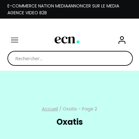
Aller
E-COMMERCE NATION MEDIA
ANNONCER SUR LE MEDIA
au
AGENCE VIDEO B2B
contenu
Accueil
/
Oxatis
- Page 2
Oxatis