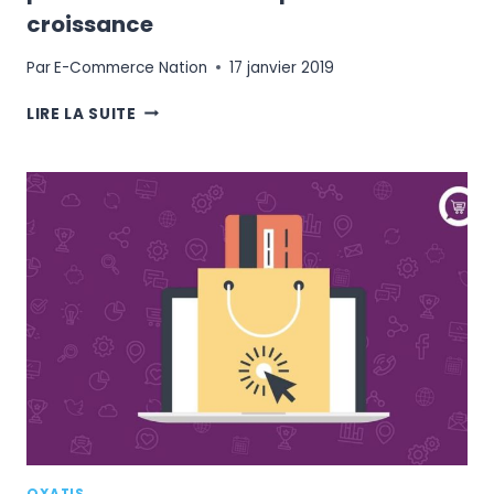
croissance
Par
E-Commerce Nation
17 janvier 2019
E-
LIRE LA SUITE
COMMERCE
BTOB
:
COMMENT
TIRER
PROFIT
D’UN
MARCHÉ
EN
PLEINE
CROISSANCE