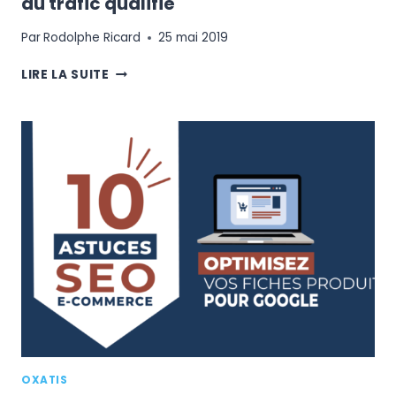
du trafic qualifié
Par
Rodolphe Ricard
25 mai 2019
5
LIRE LA SUITE
CANAUX
D’ACQUISITION
POUR
GÉNÉRER
DU
TRAFIC
QUALIFIÉ
OXATIS