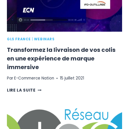
EN
LIGNE
GLS FRANCE
|
WEBINARS
Transformez la livraison de vos colis
en une expérience de marque
immersive
Par
E-Commerce Nation
15 juillet 2021
TRANSFORMEZ
LIRE LA SUITE
LA
LIVRAISON
DE
VOS
COLIS
EN