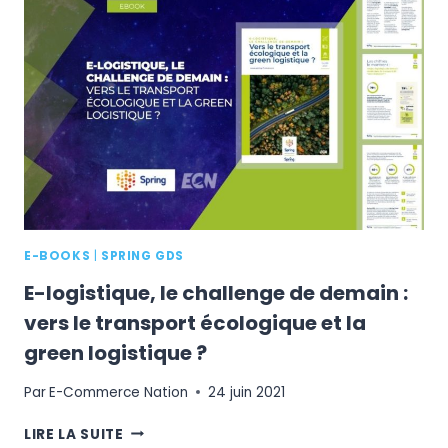
COMMERCE
MADE
IN
FRANCE
E-BOOKS
|
SPRING GDS
E-logistique, le challenge de demain :
vers le transport écologique et la
green logistique ?
Par
E-Commerce Nation
24 juin 2021
E-
LIRE LA SUITE