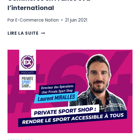
l’international
Par
E-Commerce Nation
21 juin 2021
UPS,
LIRE LA SUITE
DÉVELOPPEZ
VOTRE
ACTIVITÉ
E-
COMMERCE
EN
FRANCE
ET
À
L’INTERNATIONAL