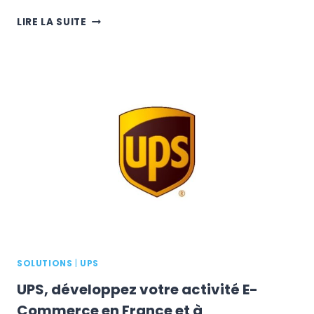
METTRE
LIRE LA SUITE
EN
PLACE
UNE
CHAÎNE
LOGISTIQUE
VERTE
:
L’EXEMPLE
DE
SUPPLYWEB
SOLUTIONS
|
UPS
UPS, développez votre activité E-
Commerce en France et à