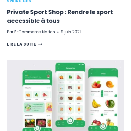
SPRING GDS
Private Sport Shop : Rendre le sport
accessible à tous
Par
E-Commerce Nation
9 juin 2021
PRIVATE
LIRE LA SUITE
SPORT
SHOP
:
RENDRE
LE
SPORT
ACCESSIBLE
À
TOUS