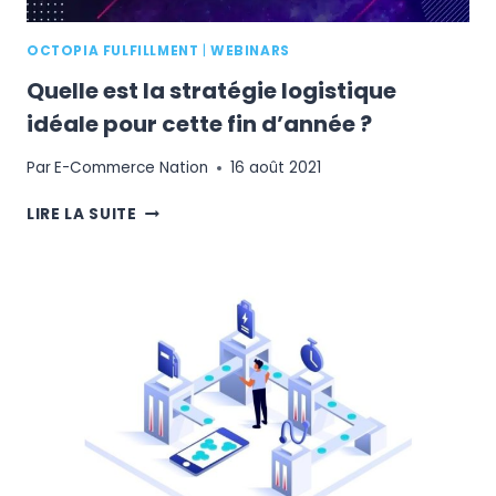
OCTOPIA FULFILLMENT
|
WEBINARS
Quelle est la stratégie logistique
idéale pour cette fin d’année ?
Par
E-Commerce Nation
16 août 2021
QUELLE
LIRE LA SUITE
EST
LA
STRATÉGIE
LOGISTIQUE
IDÉALE
POUR
CETTE
FIN
D’ANNÉE
?