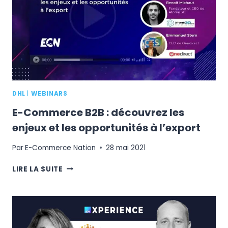
CANAUX
DE
VENTE
DHL
|
WEBINARS
E-Commerce B2B : découvrez les
enjeux et les opportunités à l’export
Par
E-Commerce Nation
28 mai 2021
E-
LIRE LA SUITE
COMMERCE
B2B
:
DÉCOUVREZ
LES