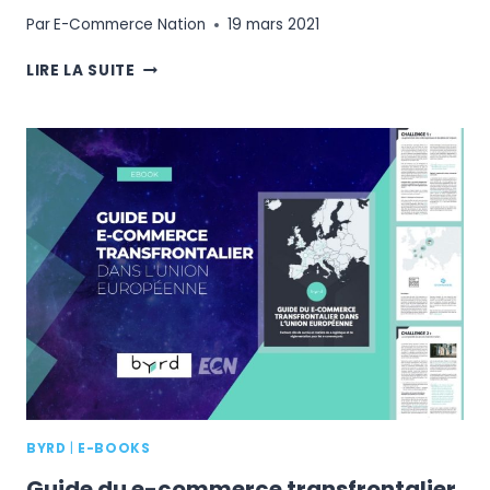
Par
E-Commerce Nation
19 mars 2021
LES
LIRE LA SUITE
PAYS
PROMETTEURS
POUR
UN
DÉVELOPPEMENT
À
L’INTERNATIONAL
BYRD
|
E-BOOKS
Guide du e-commerce transfrontalier