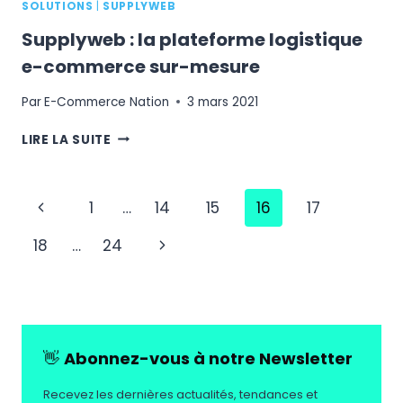
SOLUTIONS
|
SUPPLYWEB
Supplyweb : la plateforme logistique
e-commerce sur-mesure
Par
E-Commerce Nation
3 mars 2021
SUPPLYWEB
LIRE LA SUITE
:
LA
PLATEFORME
Navigation
Page
1
…
14
15
16
17
LOGISTIQUE
E-
de
précédente
Page
18
…
24
COMMERCE
page
SUR-
suivante
MESURE
👋
Abonnez-vous à notre Newsletter
Recevez les dernières actualités, tendances et