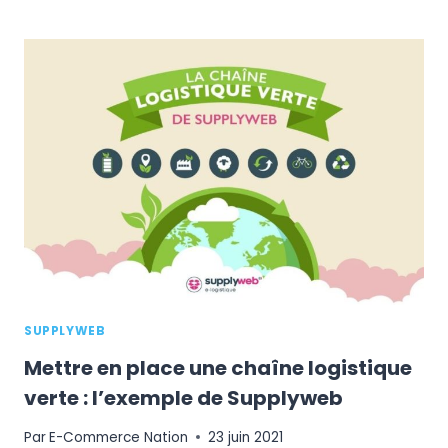
LOGISTIQUE,
LE
CHALLENGE
DE
DEMAIN
:
VERS
LE
TRANSPORT
ÉCOLOGIQUE
ET
LA
GREEN
LOGISTIQUE
?
SUPPLYWEB
Mettre en place une chaîne logistique
verte : l’exemple de Supplyweb
Par
E-Commerce Nation
23 juin 2021