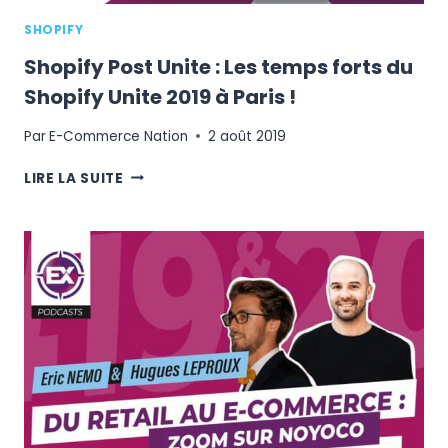
SHOPIFY
Shopify Post Unite : Les temps forts du
Shopify Unite 2019 à Paris !
Par
E-Commerce Nation
2 août 2019
SHOPIFY
LIRE LA SUITE
POST
UNITE
:
LES
TEMPS
FORTS
DU
SHOPIFY
UNITE
2019
À
PARIS
!