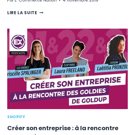
Par
E-Commerce Nation
4 novembre 2019
SHOPIFY
LIRE LA SUITE
À
LA
PARIS
RETAIL
WEEK
:
UNE
1ÈRE
QUI
N'EST
PAS
PASSÉE
INAPERÇUE
SHOPIFY
Créer son entreprise : à la rencontre