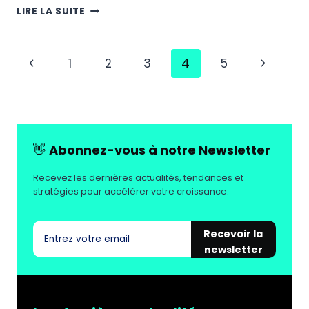
THÈMES
LIRE LA SUITE
SHOPIFY
:
TOP
Navigation
Page
Page
1
2
3
4
5
10
DES
de
précédente
suivante
THÈMES
page
GRATUITS
ET
PAYANTS
👋
Abonnez-vous à notre Newsletter
Recevez les dernières actualités, tendances et
stratégies pour accélérer votre croissance.
Recevoir la
newsletter