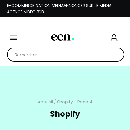
Aller
E-COMMERCE NATION MEDIA
ANNONCER SUR LE MEDIA
au
AGENCE VIDEO B2B
contenu
Accueil
/
Shopify
- Page 4
Shopify