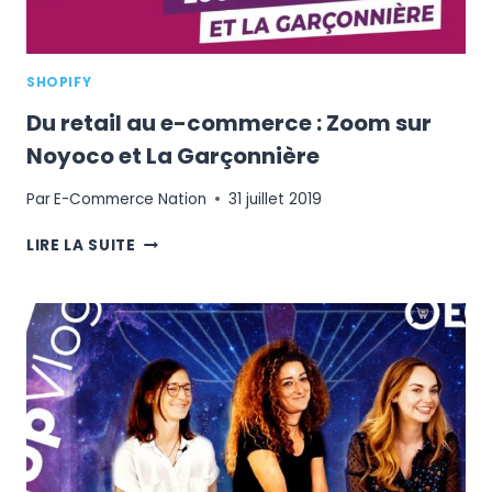
SHOPIFY
Du retail au e-commerce : Zoom sur
Noyoco et La Garçonnière
Par
E-Commerce Nation
31 juillet 2019
DU
LIRE LA SUITE
RETAIL
AU
E-
COMMERCE
:
ZOOM
SUR
NOYOCO
ET
LA