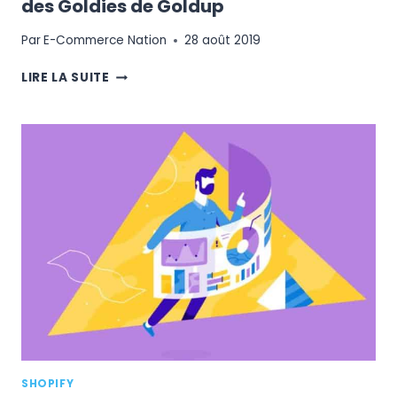
des Goldies de Goldup
Par
E-Commerce Nation
28 août 2019
CRÉER
LIRE LA SUITE
SON
ENTREPRISE
:
À
LA
RENCONTRE
DES
GOLDIES
DE
GOLDUP
SHOPIFY