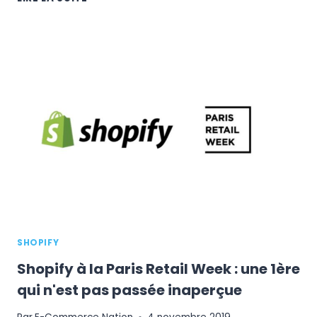
TOP
10
DES
THÈMES
PAYANTS
SUR
SHOPIFY
POUR
VOTRE
E-
COMMERCE
SHOPIFY
Shopify à la Paris Retail Week : une 1ère
qui n'est pas passée inaperçue