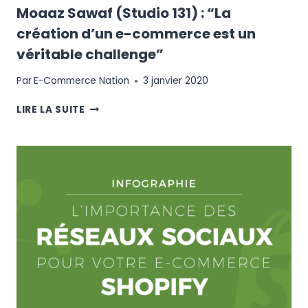
Moaaz Sawaf (Studio 131) : “La
création d’un e-commerce est un
véritable challenge”
Par
E-Commerce Nation
3 janvier 2020
MOAAZ
LIRE LA SUITE
SAWAF
(STUDIO
131)
:
“LA
CRÉATION
D’UN
E-
COMMERCE
EST
UN
VÉRITABLE
CHALLENGE”