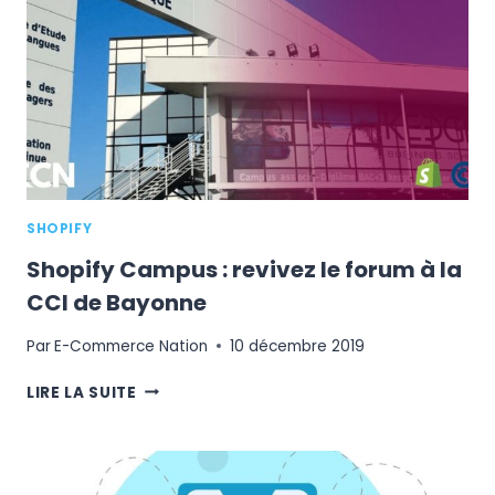
IL
Y
A
PRÈS
DE
DEUX
MILLIONS
D'ARTICLES
DE
BLOG
SHOPIFY
POSTÉS
DANS
Shopify Campus : revivez le forum à la
LE
CCI de Bayonne
MONDE.”
Par
E-Commerce Nation
10 décembre 2019
SHOPIFY
LIRE LA SUITE
CAMPUS
:
REVIVEZ
LE