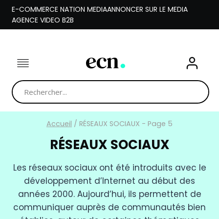
Aller
E-COMMERCE NATION MEDIA
ANNONCER SUR LE MEDIA
au
AGENCE VIDEO B2B
contenu
Accueil
/
RÉSEAUX SOCIAUX
- Page 5
RÉSEAUX SOCIAUX
Les réseaux sociaux ont été introduits avec le
développement d’Internet au début des
années 2000. Aujourd’hui, ils permettent de
communiquer auprès de communautés bien