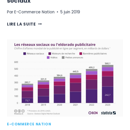
sociaux
Par
E-Commerce Nation
5 juin 2019
COSCHEDULE
LIRE LA SUITE
:
LE
CALENDRIER
ÉDITORIAL
D’AUTOMATISATION
DE
VOS
RÉSEAUX
SOCIAUX
E-COMMERCE NATION