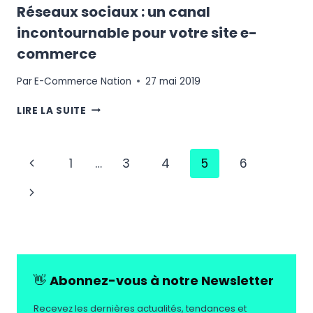
Réseaux sociaux : un canal
incontournable pour votre site e-
commerce
Par
E-Commerce Nation
27 mai 2019
RÉSEAUX
LIRE LA SUITE
SOCIAUX
:
UN
Navigation
Page
1
…
3
4
5
6
CANAL
INCONTOURNABLE
de
précédente
Page
POUR
page
VOTRE
suivante
SITE
E-
COMMERCE
👋
Abonnez-vous à notre Newsletter
Recevez les dernières actualités, tendances et