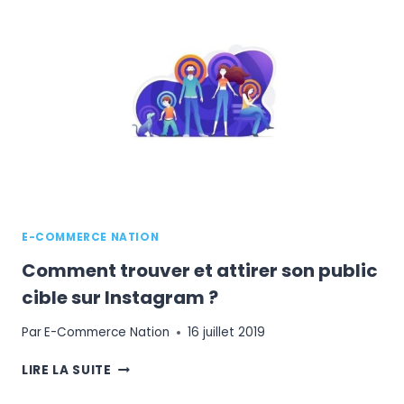
E-
COMMERCE,
TOUT
CE
QUE
VOUS
DEVEZ
SAVOIR
E-COMMERCE NATION
Comment trouver et attirer son public
cible sur Instagram ?
Par
E-Commerce Nation
16 juillet 2019
COMMENT
LIRE LA SUITE
TROUVER
ET