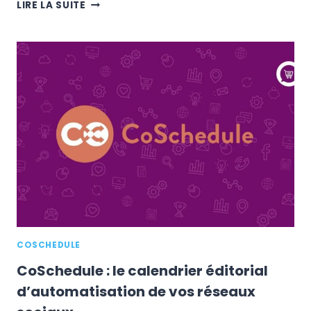
E-
LIRE LA SUITE
COMMERCE
:
BOOSTEZ
VOS
VENTES
AVEC
LES
FACEBOOK
DYNAMIC
ADS
COSCHEDULE
CoSchedule : le calendrier éditorial
d’automatisation de vos réseaux