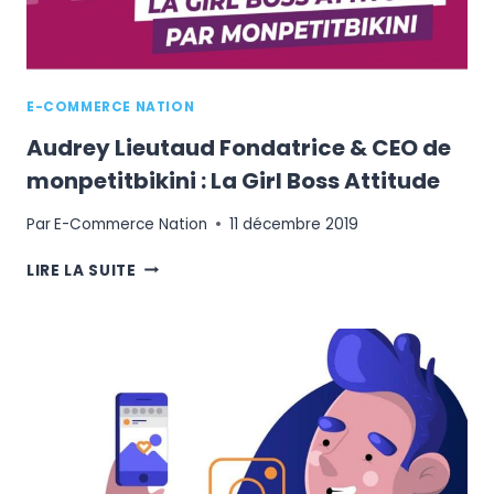
E-COMMERCE NATION
Audrey Lieutaud Fondatrice & CEO de
monpetitbikini : La Girl Boss Attitude
Par
E-Commerce Nation
11 décembre 2019
AUDREY
LIRE LA SUITE
LIEUTAUD
FONDATRICE
&
CEO
DE
MONPETITBIKINI
:
LA
GIRL