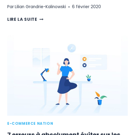
Par
Lilian Grandrie-Kalinowski
6 février 2020
L’INFLUENCE
LIRE LA SUITE
MARKETING
:
TENDANCES
2019
DE
LA
RELATION
MARQUE/INFLUENCEUR
E-COMMERCE NATION
7 erreurs à absolument éviter sur les