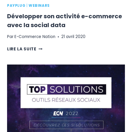
PAYPLUG
|
WEBINARS
Développer son activité e-commerce
avec la social data
Par
E-Commerce Nation
21 avril 2020
DÉVELOPPER
LIRE LA SUITE
SON
ACTIVITÉ
E-
COMMERCE
AVEC
LA
SOCIAL
DATA