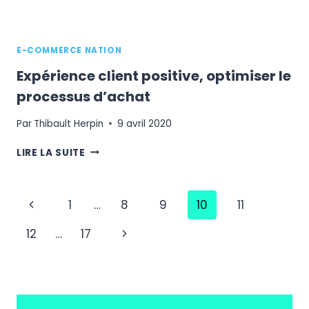
?
E-COMMERCE NATION
Expérience client positive, optimiser le
processus d’achat
Par
Thibault Herpin
9 avril 2020
EXPÉRIENCE
LIRE LA SUITE
CLIENT
POSITIVE,
OPTIMISER
Navigation
Page
1
…
8
9
10
11
LE
PROCESSUS
de
précédente
Page
12
…
17
D’ACHAT
page
suivante