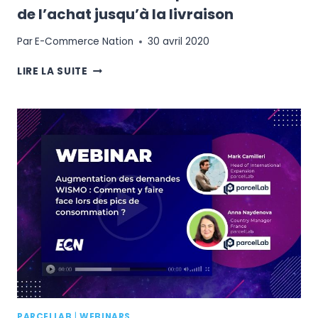
de l’achat jusqu’à la livraison
Par
E-Commerce Nation
30 avril 2020
WISMO
LIRE LA SUITE
:
MAÎTRISER
L’EXPÉRIENCE
CLIENT
DE
L’ACHAT
JUSQU’À
LA
LIVRAISON
PARCELLAB
|
WEBINARS