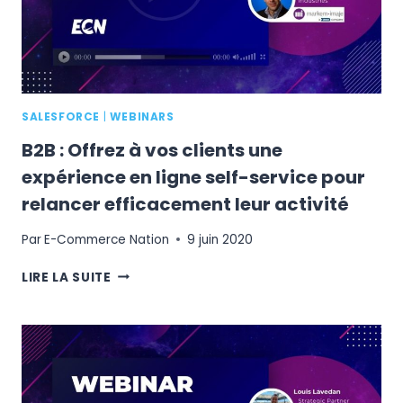
SALESFORCE
|
WEBINARS
B2B : Offrez à vos clients une
expérience en ligne self-service pour
relancer efficacement leur activité
Par
E-Commerce Nation
9 juin 2020
B2B
LIRE LA SUITE
:
OFFREZ
À
VOS
CLIENTS
UNE