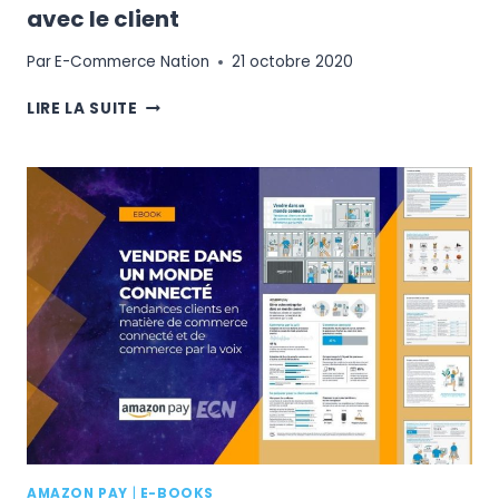
avec le client
Par
E-Commerce Nation
21 octobre 2020
FNAC
LIRE LA SUITE
DARTY
:
INSTALLER
UN
CLIMAT
DE
BIENVEILLANCE
À
CHAQUE
INTERACTION
AVEC
LE
CLIENT
AMAZON PAY
|
E-BOOKS