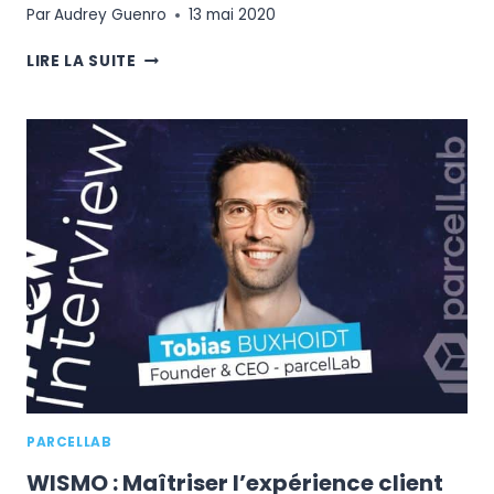
Par
Audrey Guenro
13 mai 2020
APPLIQUER
LIRE LA SUITE
LES
FACTEURS
DE
DIFFÉRENCIATION
BIOCOOP
SUR
LE
SITE
E-
COMMERCE
PARCELLAB
WISMO : Maîtriser l’expérience client