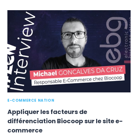
CLIENT
EST-
ELLE
UN
FACTEUR
DE
RÉ-
ACHAT
DANS
L’E-
COMMERCE
?
E-COMMERCE NATION
Appliquer les facteurs de
différenciation Biocoop sur le site e-
commerce