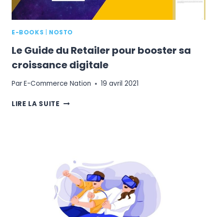
PRÉFÉRENCES
E-BOOKS
|
NOSTO
Le Guide du Retailer pour booster sa
croissance digitale
Par
E-Commerce Nation
19 avril 2021
LE
LIRE LA SUITE
GUIDE
DU
RETAILER
POUR
BOOSTER
SA
CROISSANCE
DIGITALE