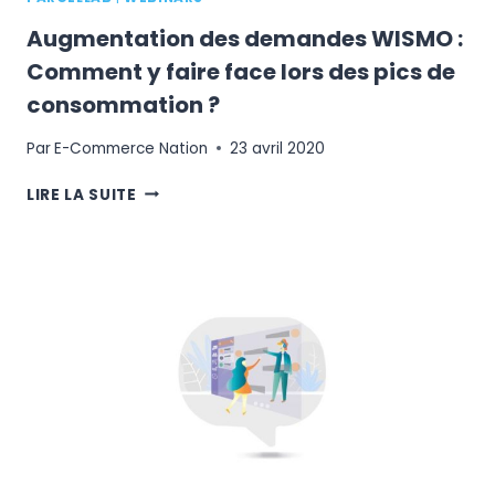
Augmentation des demandes WISMO :
Comment y faire face lors des pics de
consommation ?
Par
E-Commerce Nation
23 avril 2020
AUGMENTATION
LIRE LA SUITE
DES
DEMANDES
WISMO
:
COMMENT
Y
FAIRE
FACE
LORS
DES
PICS
DE
CONSOMMATION