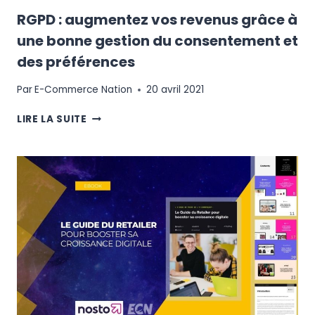
RGPD : augmentez vos revenus grâce à
une bonne gestion du consentement et
des préférences
Par
E-Commerce Nation
20 avril 2021
RGPD
LIRE LA SUITE
:
AUGMENTEZ
VOS
REVENUS
GRÂCE
À
UNE
BONNE
GESTION
DU
CONSENTEMENT
ET
DES