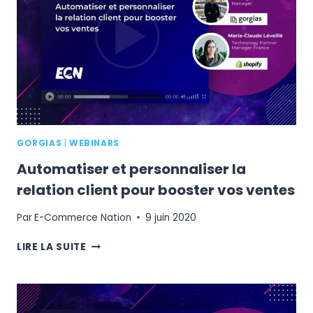
EXPÉRIENCE
EN
LIGNE
SELF-
SERVICE
POUR
RELANCER
EFFICACEMENT
LEUR
ACTIVITÉ
GORGIAS
|
WEBINARS
Automatiser et personnaliser la
relation client pour booster vos ventes
Par
E-Commerce Nation
9 juin 2020
AUTOMATISER
LIRE LA SUITE
ET
PERSONNALISER
LA
RELATION