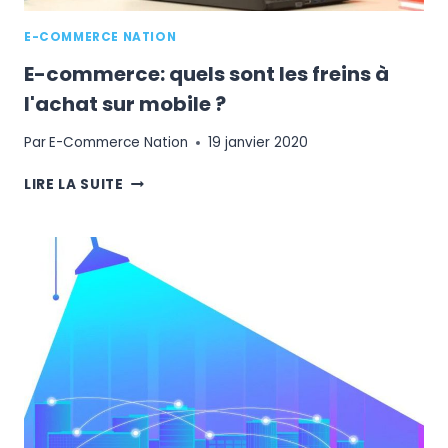
E-COMMERCE NATION
E-commerce: quels sont les freins à
l'achat sur mobile ?
Par
E-Commerce Nation
19 janvier 2020
E-
LIRE LA SUITE
COMMERCE:
QUELS
SONT
LES
FREINS
À
L'ACHAT
SUR
MOBILE
?