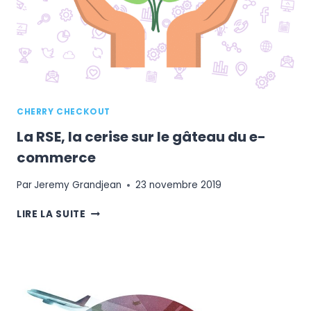
?
CHERRY CHECKOUT
La RSE, la cerise sur le gâteau du e-
commerce
Par
Jeremy Grandjean
23 novembre 2019
LA
LIRE LA SUITE
RSE,
LA
CERISE
SUR
LE
GÂTEAU