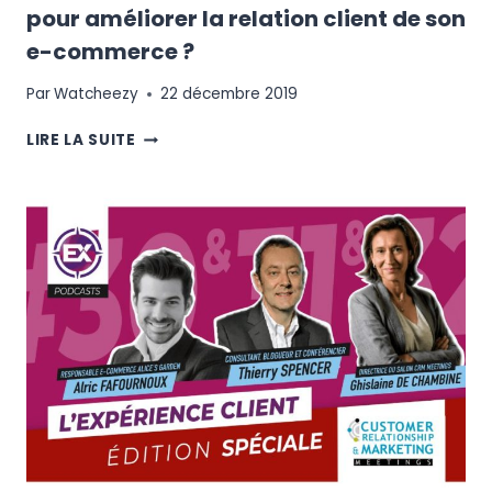
pour améliorer la relation client de son
e-commerce ?
Par
Watcheezy
22 décembre 2019
POURQUOI
LIRE LA SUITE
UTILISER
UN
CLICK-
TO­-
CHAT
POUR
AMÉLIORER
LA
RELATION
CLIENT
DE
SON
E-
COMMERCE
?