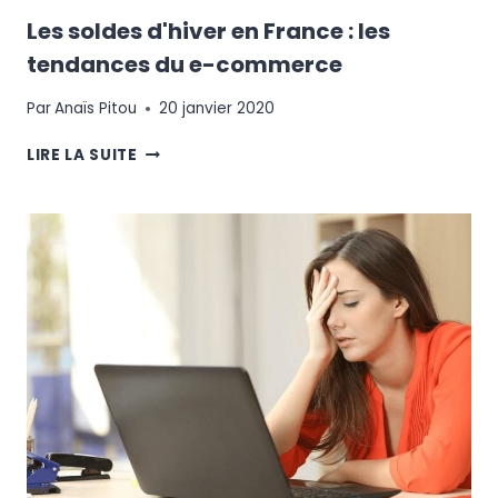
Les soldes d'hiver en France : les
tendances du e-commerce
Par
Anaïs Pitou
20 janvier 2020
LES
LIRE LA SUITE
SOLDES
D'HIVER
EN
FRANCE
:
LES
TENDANCES
DU
E-
COMMERCE