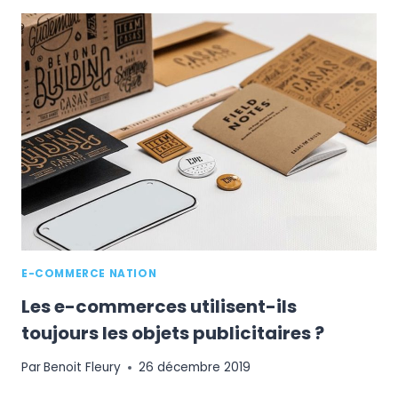
D’UN
PRÉ-
FOOTER
POUR
RASSURER
VOS
CLIENTS
E-COMMERCE NATION
Les e-commerces utilisent-ils
toujours les objets publicitaires ?
Par
Benoit Fleury
26 décembre 2019