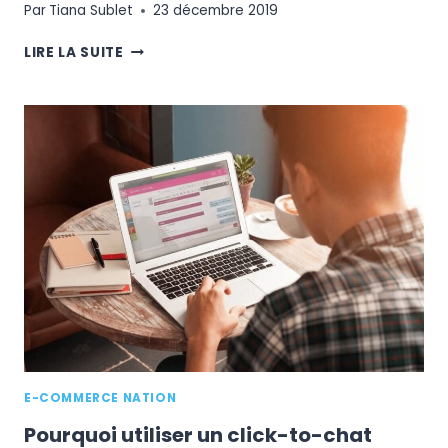
Par
Tiana Sublet
23 décembre 2019
COMMENT
LIRE LA SUITE
FACILITER
LA
RECHERCHE
PRODUIT
SUR
VOTRE
SITE
E-
COMMERCE
?
E-COMMERCE NATION
Pourquoi utiliser un click-to­-chat