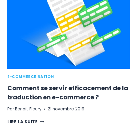
GRÂCE
À
LA
LIVRAISON
?
E-COMMERCE NATION
Comment se servir efficacement de la
traduction en e-commerce ?
Par
Benoit Fleury
21 novembre 2019
COMMENT
LIRE LA SUITE
SE
SERVIR