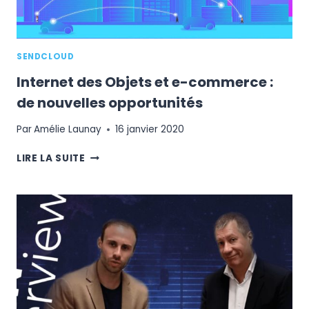
SENDCLOUD
Internet des Objets et e-commerce :
de nouvelles opportunités
Par
Amélie Launay
16 janvier 2020
INTERNET
LIRE LA SUITE
DES
OBJETS
ET
E-
COMMERCE
:
DE
NOUVELLES
OPPORTUNITÉS