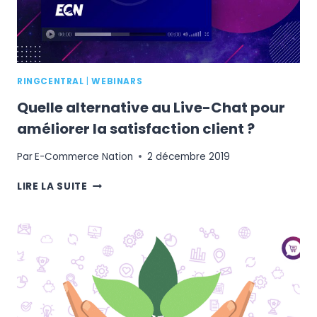
RINGCENTRAL
|
WEBINARS
Quelle alternative au Live-Chat pour
améliorer la satisfaction client ?
Par
E-Commerce Nation
2 décembre 2019
QUELLE
LIRE LA SUITE
ALTERNATIVE
AU
LIVE-
CHAT
POUR
AMÉLIORER
LA
SATISFACTION
CLIENT