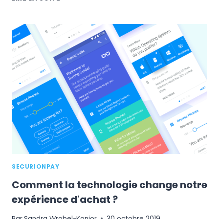
LE
TEMPS
DE
CHARGEMENT
DE
VOTRE
SITE
E-
COMMERCE
EN
12
POINTS
SECURIONPAY
Comment la technologie change notre
expérience d'achat ?
Par
Sandra Wrobel-Konior
30 octobre 2019